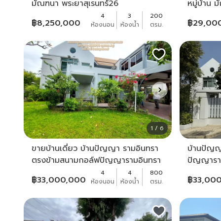
มัณฑนา พระยาสุเรนทร์26
หมู่บ้าน 
ใหญ่บนถ
4
3
200
฿
8,250,000
฿
29,00
ห้องนอน
ห้องน้ำ
ตรม.
1 / 6
ขายบ้านเดี่ยว บ้านปัญญา รามอินทรา
บ้านปัญญ
ตรงข้ามสนามกอล์ฟปัญญารามอินทรา
ปัญญาราม
ติดปัญญาสปอร์ตคอมเพล็กซ์ บ้านสวย
ร่มรื่น ต้
4
4
800
฿
33,000,000
฿
33,00
ห้องนอน
ห้องน้ำ
ตรม.
พร้อมย้ายเข้าอยู่ค่ะ