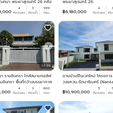
มัณฑนา พระยาสุเรนทร์ 26 หลัง
พระยาสุเรนทร์ 26
นนเมน
4
5
999
4
0,000
฿
6,180,000
ห้องนอน
ห้องน้ำ
ตรม.
ห้องนอน
ห้อ
1 / 20
า รามอินทรา ใกล้สนามกอล์ฟ
ขายบ้านรีโนเวทใหม่ โครงการ
อินทรา พื้นที่กว้างบรรยากาศ
วงแหวน-รัตนาธิเบศร์ (Nan
องรีโนเวท บ้านพร้อมโอนค่ะ
Wongwaen-Rattanathibet)
4
3
800
5
0,000
฿
10,900,000
ห้องนอน
ห้องน้ำ
ตรม.
ห้องนอน
ห้อ
เนื้อที่กว้าง 108.5 ตร.ว.