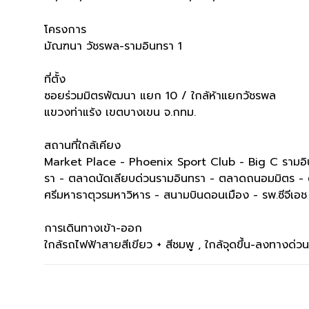
โครงการ
มัณฑนา วัชรพล-รามอินทรา 1
ที่ตั้ง
ซอยร่วมมิตรพัฒนา แยก 10 / ใกล้ห้าแยกวัชรพล
แขวงท่าแร้ง เขตบางเขน จ.กทม.
สถานที่ใกล้เคียง
Market Place - Phoenix Sport Club - Big C รามอินทร
รา - ตลาดนัดเลียบด่วนรามอินทรา - ตลาดถนอมมิตร - 
ศรีมหาธาตุวรมหาวิหาร - สนามบินดอนเมือง - รพ.ซีจีเอ
การเดินทางเข้า-ออก
ใกล้รถไฟฟ้าสายสีเขียว + สีชมพู , ใกล้จุดขึ้น-ลงทางด่