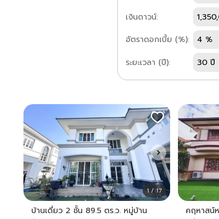
เงินดาวน์:
1,350
อัตราดอกเบี้ย (%):
4 %
ระยะเวลา (ปี):
30 ปี
1 / 17
บ้านเดี่ยว 2 ชั้น 89.5 ตร.ว. หมู่บ้าน
คฤหาสน์หร