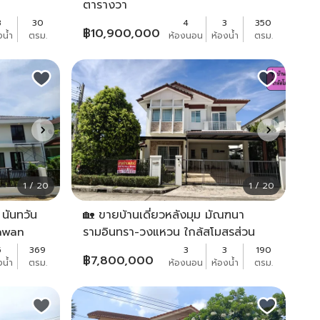
ตารางวา
3
30
4
3
350
฿
10,900,000
งน้ำ
ตรม.
ห้องนอน
ห้องน้ำ
ตรม.
1 / 20
1 / 20
 นันทวัน
🏡 ขายบ้านเดี่ยวหลังมุม มัณฑนา
tawan
รามอินทรา-วงแหวน ใกล้สโมสรส่วน
 หลังริม
กลาง ใกล้แฟชั่นไอส์แลนด์ ใกล้รถไฟฟ้า
5
369
3
3
190
฿
7,800,000
งน้ำ
ตรม.
ห้องนอน
ห้องน้ำ
ตรม.
สายสีชมพู สถานีวงแหวนรามอินทรา