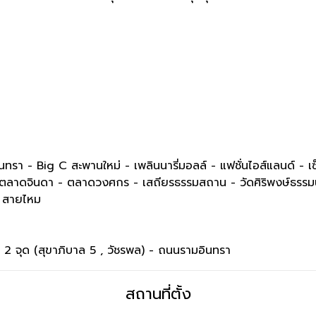
า - Big C สะพานใหม่ - เพลินนารี่มอลล์ - แฟชั่นไอส์แลนด์ - เซ
ตลาดจินดา - ตลาดวงศกร - เสถียรธรรมสถาน - วัดศิริพงษ์ธรรมนิ
ช สายไหม
วน 2 จุด (สุขาภิบาล 5 , วัชรพล) - ถนนรามอินทรา
สถานที่ตั้ง