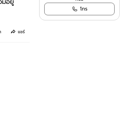
มอยู่
โทร
ก
แชร์