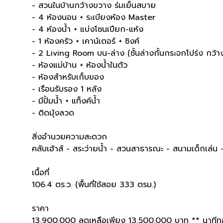
- สวนในบ้านกว้างขวาง ร่มเย็นสบาย
- 4 ห้องนอน + ระเบียงห้อง Master
- 4 ห้องน้ำ + แบ่งโซนเปียก-แห้ง
- 1 ห้องครัว + เคาน์เตอร์ + ซิงค์
- 2 Living Room บน-ล่าง (ชั้นล่างกั้นกระจกโปร่ง กว้
- ห้องแม่บ้าน + ห้องน้ำในตัว
- ห้องสำหรับเก็บของ
- เรือนรับรอง 1 หลัง
- มีปั้มน้ำ + แท็งค์น้ำ
- ติดมุ้งลวด
สิ่งอำนวยความสะดวก
คลับเฮ้าส์ - สระว่ายน้ำ - สวนสาธารณะ - สนามเด็กเล่
เนื้อที่
106.4 ตร.ว. (พื้นที่ใช้สอย 333 ตรม.)
ราคา
13,900,000 ลดเหลือเพียง 13,500,000 บาท ** นาทีทอง!