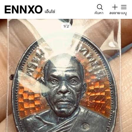
เอ็นโซ่
ค้นหา
ลงขาย
เมนู
1/2