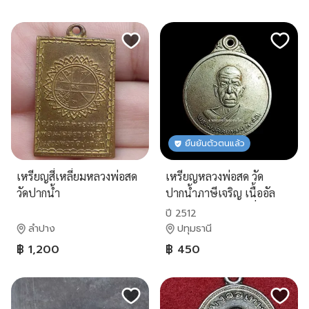
ยืนยันตัวตนแล้ว
เหรียญสี่เหลี่ยมหลวงพ่อสด
เหรียญหลวงพ่อสด วัด
วัดปากน้ำ
ปากน้ำภาษีเจริญ เนื้ออัล
ปาก้า สร้างปี2512 ที่ระลึก
ปี 2512
งานปิดทองรูปหล่อหลวงพ่อ
ลำปาง
ปทุมธานี
฿ 1,200
฿ 450