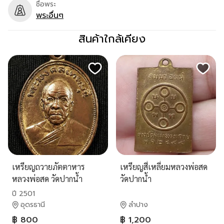
ชื่อพระ
พระอื่นๆ
สินค้าใกล้เคียง
เหรียญถวายภัตตาหาร
เหรียญสี่เหลี่ยมหลวงพ่อสด
หลวงพ่อสด วัดปากน้ำ
วัดปากน้ำ
ภาษีเจริญ กรุงเทพฯ ปี2501
ปี 2501
เนื้อทองแดงกะไหล่ทอง
อุดรธานี
ลำปาง
สภาพยังสวย
฿ 800
฿ 1,200