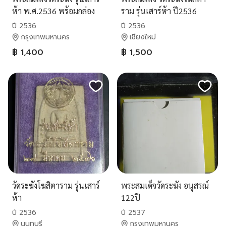
ห้า พ.ศ.2536 พร้อมกล่อง
ราม รุ่นเสาร์ห้า ปี2536
พิมพ์พระประธานใหญ่ เกศ
ปี 2536
ปี 2536
ทลุซุ้ม สภาพสวยแท้จากวัด
กรุงเทพมหานคร
เชียงใหม่
฿ 1,400
฿ 1,500
วัดระฆังโฆสิตาราม รุ่นเสาร์
พระสมเด็จวัดระฆัง อนุสรณ์
ห้า
122ปี
ปี 2536
ปี 2537
นนทบุรี
กรุงเทพมหานคร