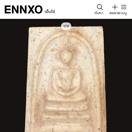
เอ็นโซ่
ค้นหา
ลงขาย
เมนู
1/8