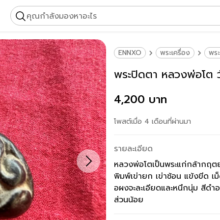
คุณกำลังมองหาอะไร
ENNXO
พระเครื่อง
พระ
พระปิดตา หลวงพ่อโต ว
4,200 บาท
โพสต์เมื่อ 4 เดือนที่ผ่านมา
รายละเอียด
หลวงพ่อโตเป็นพระแก่กล้ากฤตยาค
พิมพ์เข่ายก เข่าช้อน แข้งขีด เ
อผงจะละเอียดและหนึกนุ่ม สีดำอ
ส่วนน้อย