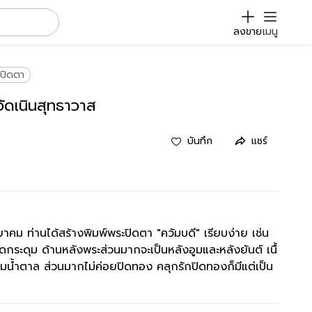
ลงขาย
เมนู
ปิดตา
ัดเนินสุทธาวาส
บันทึก
แชร์
ม ท่านได้สร้างพิมพ์พระปิดตา "ควัมบดี" เรียบง่าย เช่น
ม็ดกระดุม ด้านหลังพระส่วนมากจะเป็นหลังอูมและหลังยันต์ เนื้
มน้ำตาล ส่วนมากไม่ค่อยปิดทอง คลุกรักปิดทองก็มีแต่เป็น