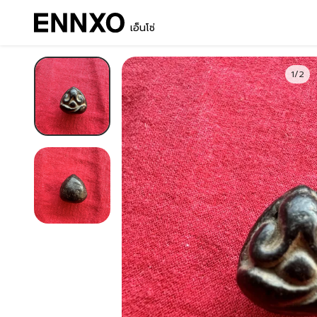
เอ็นโซ่
1/2