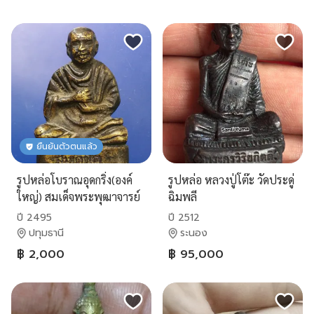
ยืนยันตัวตนแล้ว
รูปหล่อโบราณอุดกริ่ง(องค์
รูปหล่อ หลวงปู่โต๊ะ วัดประดู่
ใหญ่) สมเด็จพระพุฒาจารย์
ฉิมพลี
โต ล.ป.นาค วัดระฆัง สร้าง
ปี 2495
ปี 2512
พิธีใหญ่
ปทุมธานี
ระนอง
฿ 2,000
฿ 95,000