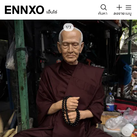
เอ็นโซ่
ค้นหา
ลงขาย
เมนู
1/3