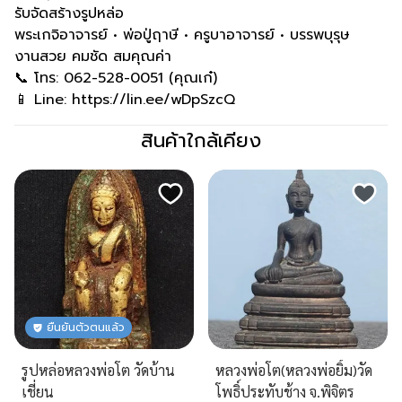
รับจัดสร้างรูปหล่อ
พระเกจิอาจารย์ • พ่อปู่ฤาษี • ครูบาอาจารย์ • บรรพบุรุษ
งานสวย คมชัด สมคุณค่า
📞 โทร: 062-528-0051 (คุณเก๋)
📱 Line: https://lin.ee/wDpSzcQ
สินค้าใกล้เคียง
ยืนยันตัวตนแล้ว
รูปหล่อหลวงพ่อโต วัดบ้าน
หลวงพ่อโต(หลวงพ่อยิ้ม)วัด
เชี่ยน
โพธิ์ประทับช้าง จ.พิจิตร