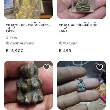
พระบูชา หลวงพ่อโตวัดบ้าน
พระรูปหล่อสมเด็จโต วัด
เชี่ยน
ระฆัง
ปี 2516
กรุงเทพมหานคร
พิษณุโลก
฿ 13,900
฿ 499