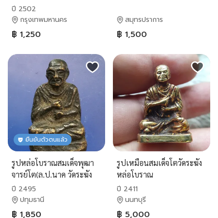
ปี 2502
กรุงเทพมหานคร
สมุทรปราการ
฿ 1,250
฿ 1,500
ยืนยันตัวตนแล้ว
รูปหล่อโบราณสมเด็จพุฒา
รูปเหมือนสมเด็จโตวัดระฆัง
จารย์โต(ล.ป.นาค วัดระฆัง
หล่อโบราณ
สร้าง)ปี2495 พิธีใหญ่
ปี 2495
ปี 2411
ปทุมธานี
นนทบุรี
฿ 1,850
฿ 5,000