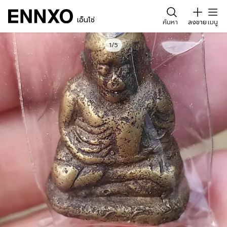
เอ็นโซ่
ค้นหา
ลงขาย
เมนู
1/5