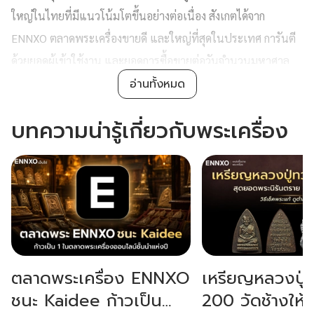
ใหญ่ในไทยที่มีแนวโน้มโตขึ้นอย่างต่อเนื่อง สังเกตได้จาก
ENNXO ตลาดพระเครื่องขายดี และใหญ่ที่สุดในประเทศ การันตี
ด้วยยอดผู้เข้าใช้งาน และยอดการซื้อขายต่อวันจำนวนมหาศาล
อ่านทั้งหมด
แล้วพระเครื่องเกิดขึ้นได้อย่างไร ทำไมพระเครื่องขายดี และได้
รับความนิยมมาก? โดยการเกิดขึ้นของพระเครื่องนั้นมีมายาวนาน
บทความน่ารู้เกี่ยวกับพระเครื่อง
เริ่มต้นมาจากการทำพระพิมพ์ ซึ่งเป็นพระพุทธรูปที่มีขนาดเล็ก
ประกอบกับได้รับอิทธิพลเรื่องศาสนาและความเชื่อที่มีการบูชา
เครื่องรางของขลังเข้ามา ทำให้เกิดวิวัฒนาการกลายเป็นพระ
เครื่องในปัจจุบัน
ปัจจัยสำคัญที่ทำให้พระเครื่องขายดีและได้รับความนิยมจากคน
ทุกเพศทุกวัย มาจากคุณค่าทางพุทธศิลป์ที่งดงามตามแต่ละยุค
ตลาดพระเครื่อง ENNXO
เหรียญหลวงปู่
สมัย, กระแสความศรัทธาในพุทธคุณโดดเด่นครอบจักรวาล ไม่ว่า
ชนะ Kaidee ก้าวเป็น
200 วัดช้างให้ 
จะเป็นเรื่องโชคลาภ แคล้วคลาดปลอดภัย ตลอดจนเรื่องธุรกิจ และ