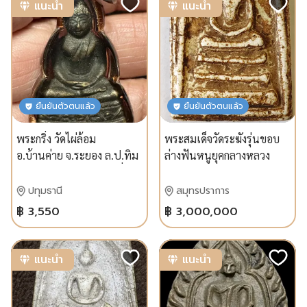
แนะนำ
แนะนำ
ยืนยันตัวตนแล้ว
ยืนยันตัวตนแล้ว
พระกริ่ง วัดไผ่ล้อม
พระสมเด็จวัดระฆังรุ่นขอบ
อ.บ้านค่าย จ.ระยอง ล.ป.ทิม
ล่างฟันหนูยุคกลางหลวง
วัดระหารไร่เสก พร้อมเลี่ยม
วิจิตรนฤมล
โบราณพร้อมเลี่ยมโบราณ
ปทุมธานี
สมุทรปราการ
เดิม
฿ 3,550
฿ 3,000,000
แนะนำ
แนะนำ