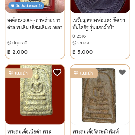
ยืนยันตัวตนแล้ว
องค์ละ2000🙏ภาพถ่ายขาว
เหรียญหลวงพ่อแดง วัดเขา
ดำล.พ.เดิม เลี่ยมเดิม🙏กะลา
บันไดอิฐ รุ่นแจกผ้าป่า
ตาเดียวหลวงพ่อน้อยวัด
ปี2516 บล็อกหางกระรอก
ปี 2516
ธรรมศาลา หลังพอกผงฝั่ง
นิยมที่สุด รับประกันพระแท้
ปทุมธานี
ระนอง
ตะกรุดทองคำ
ผิวเดิมครับ
฿ 2,000
฿ 5,000
แนะนำ
แนะนำ
พระสมเด็จเนื้อดำ พระ
พระสมเด็จวัดระฆังพิมพ์