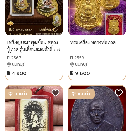
เหรียญเสมาพุฒซ้อน หลวง
พระเครื่อง หลวงพ่อทวด
ปู่ทวด รุ่นเลื่อนสมณศักดิ์ ๖๗
เนื้อ ชุบ 3K สวยงาม เลขโคต
ปี 2567
ปี 2558
11
นนทบุรี
นนทบุรี
฿ 4,900
฿ 9,800
แนะนำ
แนะนำ