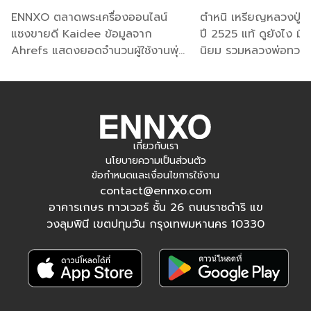
อันดับ 1 ตลาดชั้นนำ
ทุกพิมพ์นิยม
ยังรวมไปถึงความเคารพต่อพระเกจิอาจารย์ในแต่ละท่าน ทำให้
ENNXO ตลาดพระเครื่องออนไลน์
ตำหนิ เหรียญหลวงปู่ท
ตลาดพระเครื่องยังคงคึกคักและขยายตัวอย่างไม่มีที่สิ้นสุด
แซงขายดี Kaidee ข้อมูลจาก
ปี 2525 แท้ ดูยังไง มีกี
Ahrefs แสดงยอดจำนวนผู้ใช้งานพุ่ง
นิยม รวมหลวงพ่อทวด เ
พระเครื่องขายดีมีกี่ประเภท กี่เนื้อ? ดูพระ
กว่าหมื่นรายทะลุแสนต่อวัน ดูพระ
จืด ร.ศ. 200 เหรียญกล
เครื่อง ยอดนิยมขายดีที่เอ็นโซ่ ครบใน
เล็ก เหรียญราคาล่าสุด 
เครื่องก่อนซื้อขายกับ ENNXO
ที่เดียว
สำหรับเหล่านักสะสมหรือใครที่อยากเริ่มซื้อขายพระในตลาด
เกี่ยวกับเรา
พระเครื่องออนไลน์ เอ็นโซ่มีข้อมูลเบื้องต้นเกี่ยวกับวิธีดูพระเครื่อง
นโยบายความเป็นส่วนตัว
ขายดีที่นิยมซื้อหากันในตลาดโดยแบ่งเป็นประเภทพระเครื่อง
ข้อกำหนดและเงื่อนไขการใช้งาน
contact@ennxo.com
และประเภทเนื้อพระ มีดังนี้
อาคารเกษร ทาวเวอร์ ชั้น 26 ถนนราชดำริ แข
วงลุมพินี เขตปทุมวัน กรุงเทพมหานคร 10330
ประเภทพระเครื่องขายดี นิยมเช่าหาสูง
ประเภทของพระเครื่องขายดีในปัจจุบันสามารถแบ่งออกเป็น 2
ประเภทใหญ่ๆ ด้วยกัน ดังนี้
1.พระกรุ
เป็นพระเครื่องที่ถูกสร้างขึ้นมาตั้งแต่ในอดีตที่มี