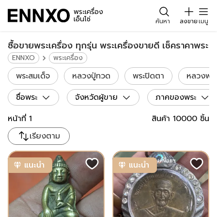
พระเครื่อง
เอ็นโซ่
ค้นหา
ลงขาย
เมนู
ซื้อขายพระเครื่อง ทุกรุ่น พระเครื่องขายดี เช็คราคาพระ
ENNXO
พระเครื่อง
พระสมเด็จ
หลวงปู่ทวด
พระปิดตา
หลวงพ่อเ
ชื่อพระ
จังหวัดผู้ขาย
ภาคของพระ
หน้าที่
1
สินค้า
10000
ชิ้น
เรียงตาม
แนะนำ
แนะนำ