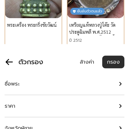
ยืนยันตัวตนแล้ว
พระเครื่อง พระกริ่งชัยวัฒน์
เหรียญแท้หลวงปู่โต๊ะ วัด
ประดูฉิมพลี พ.ศ.2512
บล็อก 1 หลัง 1 (จิ๊กโก๋) เนื้อ
ปี 2512
นวโลหะกะไหล่ทองยอดนิยม
สุพรรณบุรี
พระนครศรีอยุธยา
฿ 2,500
฿ 65,000
ตัวกรอง
ล้างค่า
กรอง
แนะนำ
แนะนำ
ชื่อพระ
ราคา
ยืนยันตัวตนแล้ว
ยืนยันตัวตนแล้ว
จังหวัดผู้ขาย