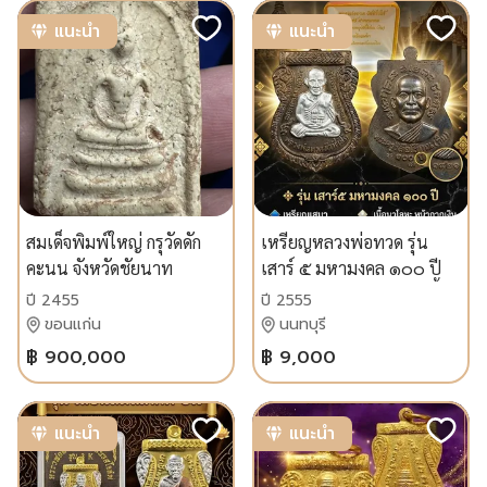
แนะนำ
แนะนำ
สมเด็จพิมพ์ใหญ่ กรุวัดดัก
เหรียญหลวงพ่อทวด รุ่น
คะนน จังหวัดชัยนาท
เสาร์ ๕ มหามงคล ๑๐๐ ปี
พระครูวิสัยโสภณ (ทิม) เนื้อ
ปี 2455
ปี 2555
นวโลหะ หน้ากากเงิน
ขอนแก่น
นนทบุรี
หมายเลขโค้ด ๑๙๒๑
฿ 900,000
฿ 9,000
แนะนำ
แนะนำ