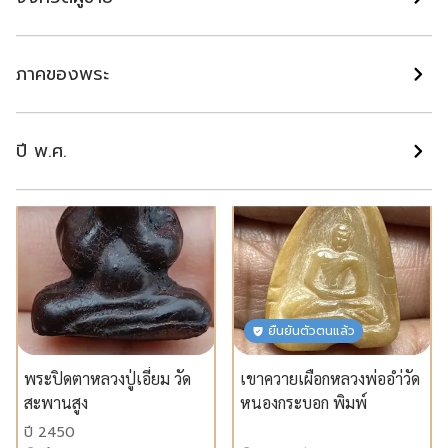
พระสมเด็จฐานสามชั้นเส้น
ตะกรุด โบราณมีจาร 5 นิ้ว
ด้าย วัดอินทร์(ในองค์
พระ)พร้อมตลับเงิน
ปี 2500
ภาคของพระ
ปทุมธานี
ปทุมธานี
฿ 4,550
฿ 15,000
ปี พ.ศ.
แนะนำ
แนะนำ
ยืนยันตัวตนแล้ว
พระปิดตาหลวงปู่เอี่ยม วัด
เขาควายเผือกหลวงพ่ออำ่วัด
สะพานสูง
หนองกระบอก พิมพ์
พระพุทธ
ปี 2450