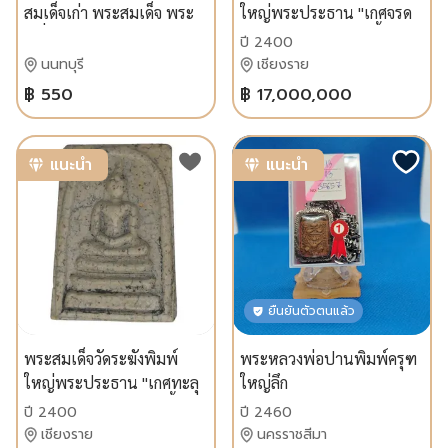
สมเด็จเก่า พระสมเด็จ พระ
ใหญ่พระประธาน "เกศจรด
เครื่อง
ซุ้ม" ปี 2400-2408 เนื้อปูน
ปี 2400
เปลือกหอยเก่าแห้งจัดผล
นนทบุรี
เชียงราย
ตรวจ $CaCO_3$ บริสุทธิ์ถึง
฿ 550
฿ 17,000,000
99.99%!
แนะนำ
แนะนำ
ยืนยันตัวตนแล้ว
พระสมเด็จวัดระฆังพิมพ์
พระหลวงพ่อ​ปาน​พิมพ์​ครุฑ​
ใหญ่พระประธาน "เกศทะลุ
ใหญ่​ลึก​
ซุ้ม" (ปี 2400-2408) เนื้อปูน
ปี 2400
ปี 2460
เปลือกหอยเก่าถึงยุคพร้อม
เชียงราย
นครราชสีมา