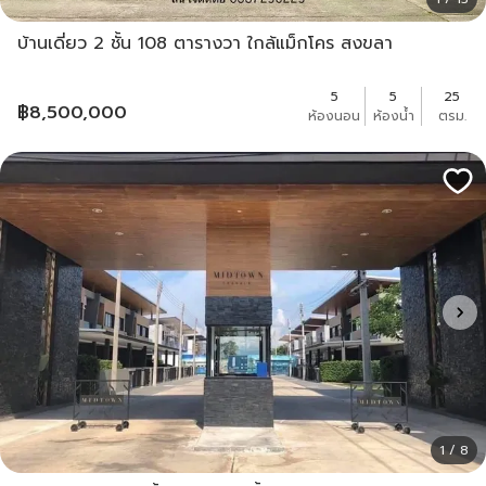
บ้านเดี่ยว 2 ชั้น 108 ตารางวา ใกล้แม็กโคร สงขลา
5
5
25
฿
8,500,000
ห้องนอน
ห้องน้ำ
ตรม.
1 / 8