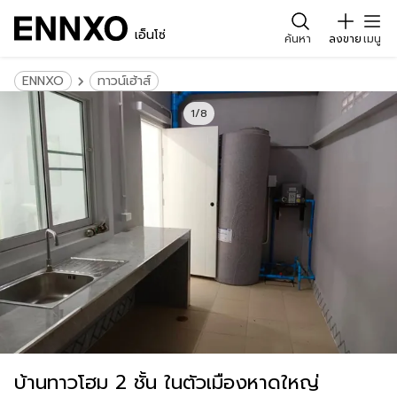
เอ็นโซ่
ค้นหา
ลงขาย
เมนู
ENNXO
ทาวน์เฮ้าส์
1/8
บ้านทาวโฮม 2 ชั้น ในตัวเมืองหาดใหญ่