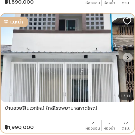
฿
1,890,000
ห้องนอน
ห้องน้ำ
ตรม.
แนะนำ
1 / 13
บ้านสวยรีโนเวทใหม่ ใกล้โรงพยาบาลหาดใหญ่
2
2
72
฿
1,990,000
ห้องนอน
ห้องน้ำ
ตรม.