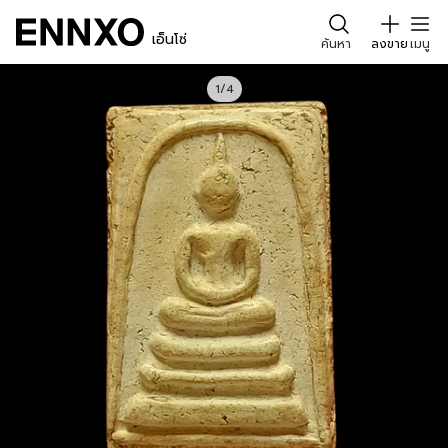
เอ็นโซ่
ค้นหา
ลงขาย
เมนู
1/4