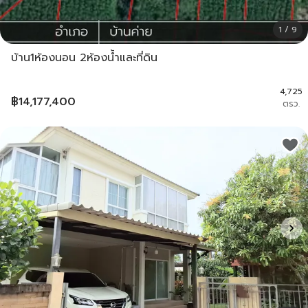
1 / 9
บ้าน1ห้องนอน 2ห้องน้ำและที่ดิน
4,725
฿
14,177,400
ตรว.