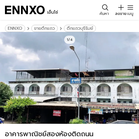
เอ็นโซ่
ค้นหา
ลงขาย
เมนู
ENNXO
ขายตึกแถว
ตึกแถวบุรีรัมย์
1/4
อาคารพาณิชย์สองห้องติดถนน