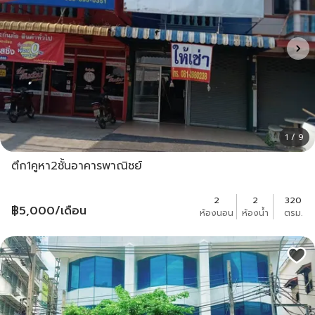
1 / 9
ตึก1คูหา2ชั้นอาคารพาณิชย์
2
2
320
฿
5,000
/เดือน
ห้องนอน
ห้องน้ำ
ตรม.