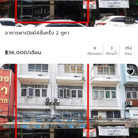
1 / 1
อาคารพาณิชย์4ชั้นครึ่ง 2 คูหา
6
3
352
฿
36,000
/เดือน
ห้องนอน
ห้องน้ำ
ตรม.