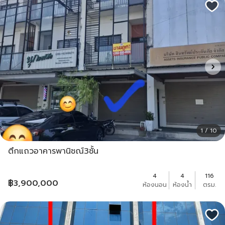
1 / 10
ตึกแถวอาคารพานิชณ์3ชั้น
4
4
116
฿
3,900,000
ห้องนอน
ห้องน้ำ
ตรม.