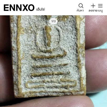
เอ็นโซ่
ค้นหา
ลงขาย
เมนู
1/3