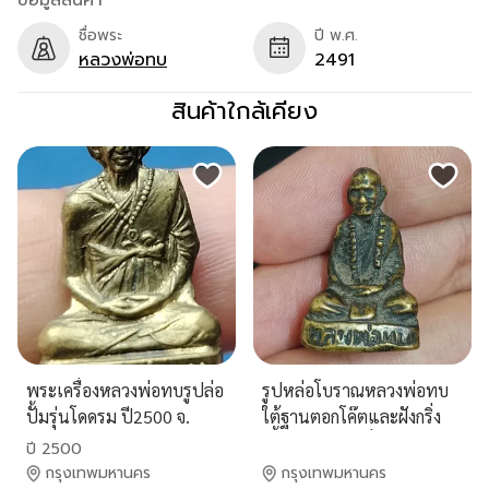
ข้อมูลสินค้า
ชื่อพระ
ปี พ.ศ.
หลวงพ่อทบ
2491
สินค้าใกล้เคียง
พระเครื่องหลวงพ่อทบรูปล่อ
รูปหล่อโบราณหลวงพ่อทบ
ปั้มรุ่นโดดรม ปี2500 จ.
ใต้ฐานตอกโค๊ตและฝังกริ่ง
เพชรบูรณ์
เนื้อเก่าถึงยุค กริ่งดัง หายาก
ปี 2500
น่าบูชา
กรุงเทพมหานคร
กรุงเทพมหานคร