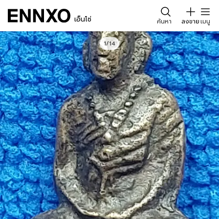
เอ็นโซ่
ค้นหา
ลงขาย
เมนู
1/14