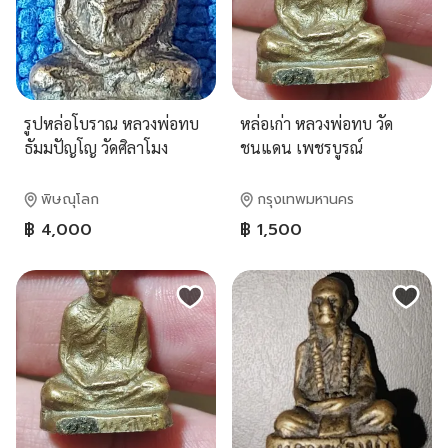
รูปหล่อโบราณ หลวงพ่อทบ
หล่อเก่า หลวงพ่อทบ วัด
ธัมมปัญโญ วัดศิลาโมง
ชนแดน เพชรบูรณ์
จ.เพชรบูรณ์ พ.ศ. 2491
พิมพ์อกซื่อ หน้าฝรั่ง
พิษณุโลก
กรุงเทพมหานคร
฿ 4,000
฿ 1,500