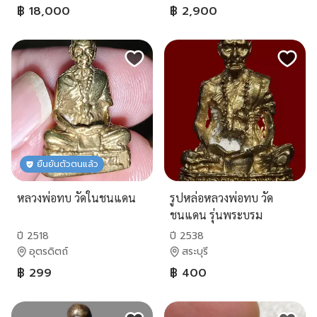
฿ 18,000
฿ 2,900
ยืนยันตัวตนแล้ว
หลวงพ่อทบ วัดในชนแดน
รูปหล่อหลวงพ่อทบ วัด
ชนแดน รุ่นพระบรม
สารีริกธาตุ หอสมุด
ปี 2518
ปี 2538
นานาชาติ เพชรบูรณ์
อุตรดิตถ์
สระบุรี
฿ 299
฿ 400