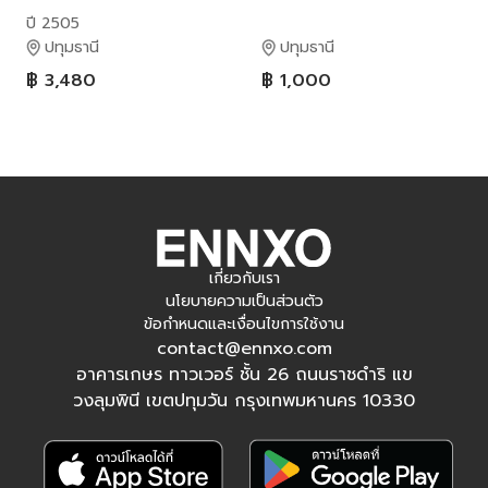
โลหะผสม ปี 2505....เก่า
ปี 2505
เดิมๆ
ปทุมธานี
ปทุมธานี
฿ 3,480
฿ 1,000
เกี่ยวกับเรา
นโยบายความเป็นส่วนตัว
ข้อกำหนดและเงื่อนไขการใช้งาน
contact@ennxo.com
อาคารเกษร ทาวเวอร์ ชั้น 26 ถนนราชดำริ แข
วงลุมพินี เขตปทุมวัน กรุงเทพมหานคร 10330