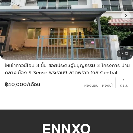
1 / 15
ให้เช่าทาวน์โฮม 3 ชั้น ซอยประดิษฐ์มนูญธรรม 3 โครงการ บ้าน
กลางเมือง S-Sense พระราม9-ลาดพร้าว ใกล้ Central
Eastville
3
3
1
฿
40,000
/เดือน
ห้องนอน
ห้องน้ำ
ตรม.