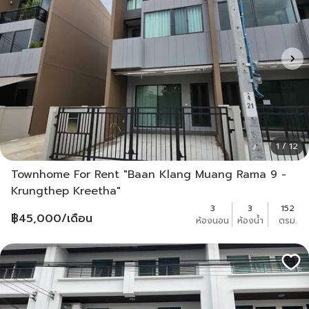
1 / 12
Townhome For Rent "Baan Klang Muang Rama 9 -
Krungthep Kreetha"
3
3
152
฿
45,000
/เดือน
ห้องนอน
ห้องน้ำ
ตรม.