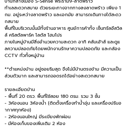
บ้านกลางเมือง S-Sense พระราม9-ลาดพร้าว
ทำเลสะดวกสบาย ด้วยระยะทางจากทางลงลาดพร้าว เพียง 1
กม. อยู่ระหว่างลาดพร้าว และเอกมัย สามารถเดินทางได้สะดว
กสบาย
พื้นที่ในบริเวณนั้นมีทั้งร้านอาหาร ศูนย์การค้าทั้ง เซ็นทรัลอีสวิล
ล์ คริสตัลพาร์ค โลตัส โฮมโปร
ภายในหมู่บ้านมีสิ่งอำนวยความสะดวก อาทิ คลับเฮ้าส์ และดูแ
ลความปลอดภัยโดยพนักงานรักษาความปลอดภัย และกล้อง
CCTV ทั่วทั้งหมู่บ้าน
**ตำแหน่งบ้าน อยู่ซอยริมสุด จึงไม่มีบ้านตรงข้าม มีความเป็น
ส่วนตัวมาก และสามารถจอดรถได้อย่างสะดวกสบาย
รายละเอียดบ้าน
- พื้นที่ 20 ตรว. พื้นที่ใช้สอย 180 ตรม. รวม 3 ชั้น
- 3ห้องนอน 3ห้องน้ำ (ติดตั้งเครื่องทำน้ำอุ่น และเครื่องปรับอ
ากาศทุกห้อง)
- 2ห้องนอนใหญ่ มีระเบียงพักผ่อน
- มีห้องเก็บของเพิ่มเติม 2 ห้อง