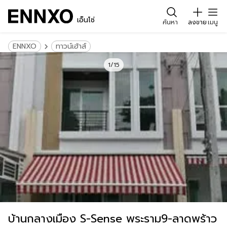
เอ็นโซ่
ค้นหา
ลงขาย
เมนู
ENNXO
ทาวน์เฮ้าส์
1/15
บ้านกลางเมือง S-Sense พระราม9-ลาดพร้าว