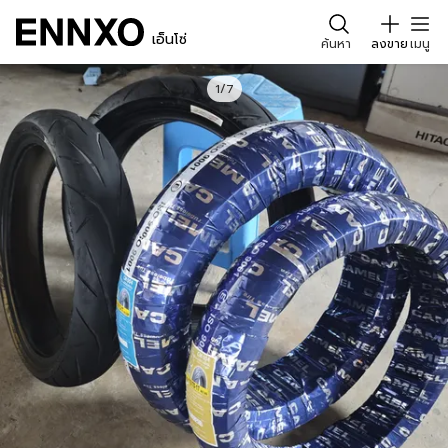
เอ็นโซ่
ค้นหา
ลงขาย
เมนู
1/7