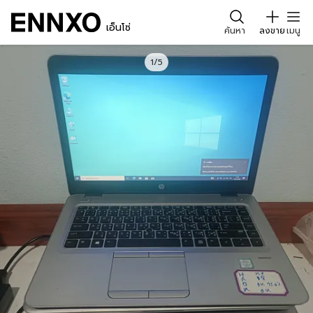
เอ็นโซ่
ค้นหา
ลงขาย
เมนู
1/5