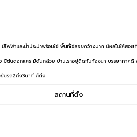
ี มีไฟฟ้าและน้ำประปาพร้อมใช้ พื้นที่ใช้สอยกว้างมาก มีผลไม้ให้สอยกิ
นาว มีต้นดอกแคร มีต้นกล้วย บ้านเราอยู่ติดกับท้องนา บรรยากาศดี
พงขับรถ2ถึง3นาที ก็ถึง
สถานที่ตั้ง