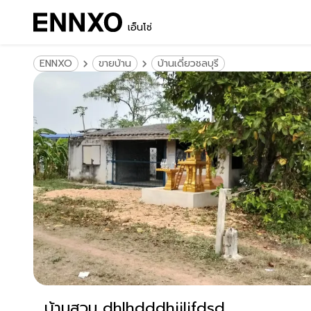
เอ็นโซ่
ENNXO
ขายบ้าน
บ้านเดี่ยวชลบุรี
บ้านสวน dhlhdddhjjljfdsd