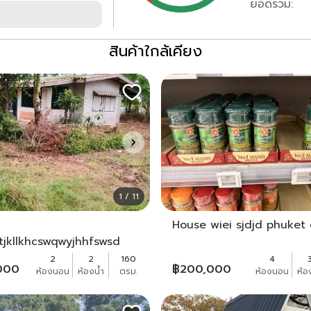
ยอดรวม:
สินค้าใกล้เคียง
1 / 11
House wiei sjdjd phuket 
tjkllkhcswqwyjhhfswsd
2
2
160
4
000
฿
200,000
ห้องนอน
ห้องน้ำ
ตรม.
ห้องนอน
ห้อ