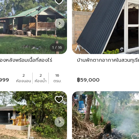
1 / 16
งหลังพร้อมเนื้อที่สองไร่
บ้านพักตากอากาศในสวนทุเรี
2
2
16
,999
฿
59,000
ห้องนอน
ห้องน้ำ
ตรม.