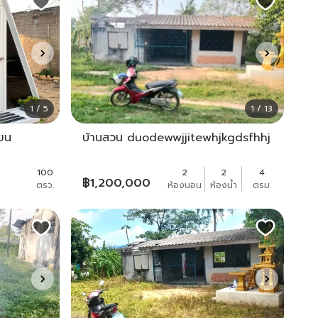
1 / 5
1 / 13
ยน
บ้านสวน duodewwjjitewhjkgdsfhhj
100
2
2
4
฿
1,200,000
ตรว.
ห้องนอน
ห้องน้ำ
ตรม.