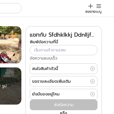
ลงขาย
เมนู
แชทกับ Sfdhklkkj Ddnlljfdn
พิมพ์ข้อความที่นี่
ข้อความแบบเร็ว
สนใจสินค้าตัวนี้
ขอรายละเอียดเพิ่มเติม
 รูป
ยังมีของอยู่ไหม
ส่งข้อความ
หรือ