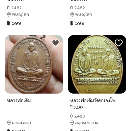
ปี 2482
ปี 2482
พิษณุโลก
พิษณุโลก
฿ 599
฿ 599
หลวงพ่อเดิม
หลวงพ่อเดิมวัดหนองโพ
ปี2483
ปี 2483
นครสวรรค์
สมุทรปราการ