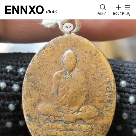
เอ็นโซ่
ค้นหา
ลงขาย
เมนู
1/2