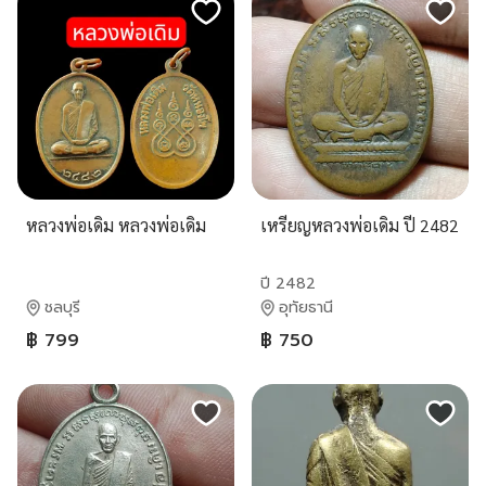
หลวงพ่อเดิม หลวงพ่อเดิม
เหรียญหลวงพ่อเดิม ปี 2482
ปี 2482
ชลบุรี
อุทัยธานี
฿ 799
฿ 750