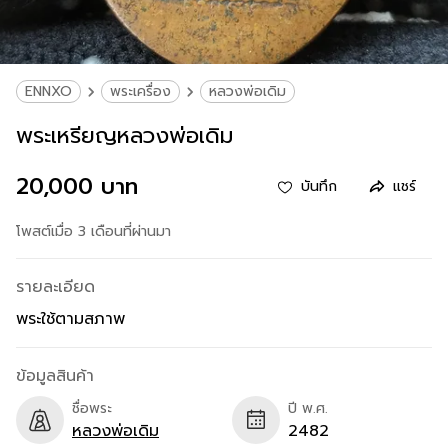
ENNXO
พระเครื่อง
หลวงพ่อเดิม
พระเหรียญหลวงพ่อเดิม
20,000 บาท
บันทึก
แชร์
โพสต์เมื่อ 3 เดือนที่ผ่านมา
รายละเอียด
พระใช้ตามสภาพ
ข้อมูลสินค้า
ชื่อพระ
ปี พ.ศ.
หลวงพ่อเดิม
2482