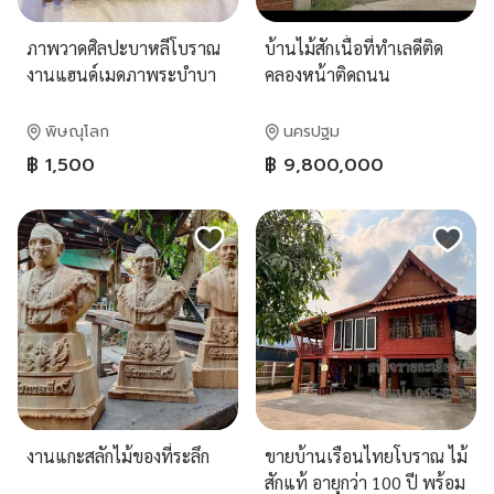
ภาพวาดศิลปะบาหลีโบราณ
บ้านไม้สักเนื้อที่ทำเลดีติด
งานแฮนด์เมดภาพระบำบา
คลองหน้าติดถนน
รอง พร้อมกรอบไม้แท้แกะ
สลักฉลุลายละเอียด
พิษณุโลก
นครปฐม
฿ 1,500
฿ 9,800,000
งานแกะสลักไม้ของที่ระลึก
ขายบ้านเรือนไทยโบราณ ไม้
สักแท้ อายุกว่า 100 ปี พร้อม