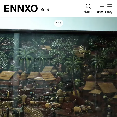
เอ็นโซ่
ค้นหา
ลงขาย
เมนู
1/7