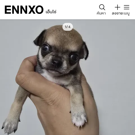
เอ็นโซ่
ค้นหา
ลงขาย
เมนู
1/4