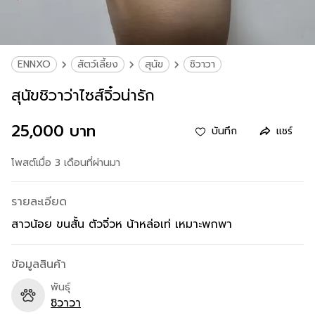
ENNXO
สัตว์เลี้ยง
สุนัข
ชิวาวา
สุนัขชิวาว่าไซส์จิ๋วน่ารัก
25,000 บาท
บันทึก
แชร์
โพสต์เมื่อ 3 เดือนที่ผ่านมา
รายละเอียด
สาวน้อย ขนสั้น ตัวจิ๋วห น้าหล่อเท่ เหมาะพกพา
ข้อมูลสินค้า
พันธุ์
ชิวาวา