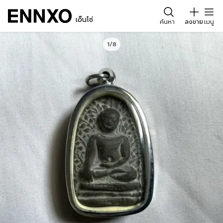
เอ็นโซ่
ค้นหา
ลงขาย
เมนู
1/8