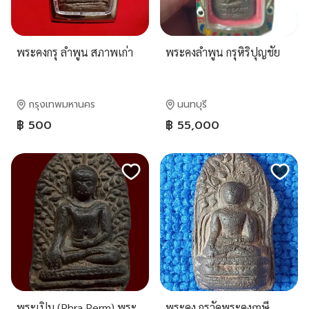
พระคงกรุ ลำพูน สภาพเก่า
พระคงลำพูน กรุหิริปุญชัย
กรุงเทพมหานคร
นนทบุรี
฿ 500
฿ 55,000
พระเปิม (Phra Perm) พระ
พระคง กรุวัดพระคงฤๅษี