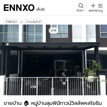
เอ็นโซ่
ค้นหา
ลงขาย
เมนู
ENNXO
ทาวน์เฮ้าส์
1/19
ขายบ้าน 🏠 หมู่บ้านลุมพินีทาวน์วิลล์พหลโยธิน