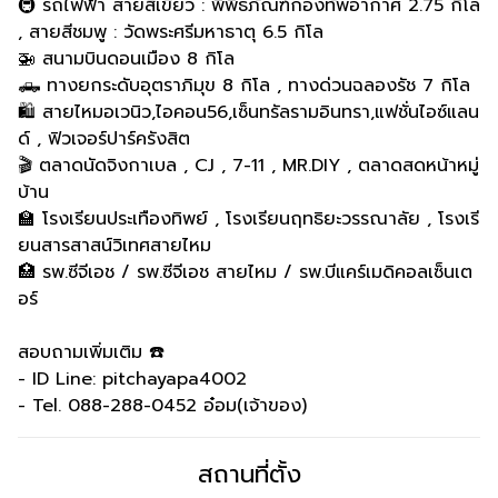
🚇 รถไฟฟ้า สายสีเขียว : พิพิธภัณฑ์กองทัพอากาศ 2.75 กิโล
, สายสีชมพู : วัดพระศรีมหาธาตุ 6.5 กิโล
🚁 สนามบินดอนเมือง 8 กิโล
🛻 ทางยกระดับอุตราภิมุข 8 กิโล , ทางด่วนฉลองรัช 7 กิโล
🛍️ สายไหมอเวนิว,ไอคอน56,เซ็นทรัลรามอินทรา,แฟชั่นไอซ์แลน
ด์ , ฟิวเจอร์ปาร์ครังสิต
🎬 ตลาดนัดจิงกาเบล , CJ , 7-11 , MR.DIY , ตลาดสดหน้าหมู่
บ้าน
🏫 โรงเรียนประเทืองทิพย์ , โรงเรียนฤทธิยะวรรณาลัย , โรงเรี
ยนสารสาสน์วิเทศสายไหม
🏥 รพ.ซีจีเอช / รพ.ซีจีเอช สายไหม / รพ.บีแคร์เมดิคอลเซ็นเต
อร์
สอบถามเพิ่มเติม ☎️
- ID Line: pitchayapa4002
- Tel. 088-288-0452 อ๋อม(เจ้าของ)
สถานที่ตั้ง