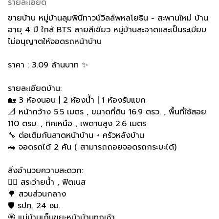
รายละเอียด
ขายบ้าน หมู่บ้านลุมพินีทาวน์วิลล์พหลโยธิน - สะพานใหม่ บ้าน
อายุ 4 ปี ใกล้ BTS สายสีเขียว หมู่บ้านสะอาดและเป็นระเบียบ
ไม่อนุญาตให้จอดรถหน้าบ้าน
ราคา : 3.09 ล้านบาท ✨
รายละเอียดบ้าน:
🏡 3 ห้องนอน | 2 ห้องน้ำ | 1 ห้องรับแขก
📐 หน้ากว้าง 5.5 เมตร , ขนาดที่ดิน 16.9 ตรว. , พื้นที่ใช้สอย
110 ตรม. , ทิศเหนือ , เพดานสูง 2.6 เมตร
🔧 ต่อเติมกันสาดหน้าบ้าน + ครัวหลังบ้าน
🚗 จอดรถได้ 2 คัน ( สามารถถอยจอดรถกระบะได้)
สิ่งอำนวยความสะดวก:
🏊‍♂️ สระว่ายน้ำ , ฟิตเนส
🌳 สวนส่วนกลาง
🛡️ รปภ. 24 ชม.
🏵️ แม่บ้านเก็บขยะหน้าบ้านทุกเช้า