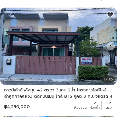
1 / 20
ทาวน์เฮ้าส์หลังมุม 42 ตร.วา 3นอน 2น้ำ โครงการไอดีไซน์
ลำลูกกาคลอง3 ติดถนนเมน ใกล้ BTS คูคต 3 กม. จอดรถ 4
คัน แถมแอร์+น้ำอุ่น
3
2
185
฿
4,250,000
ห้องนอน
ห้องน้ำ
ตรม.