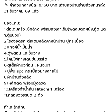
🎾 ค่าส่วนกลางปีละ 8,160 บาท เจ้าของบ้านจ่ายล่วงหน้าถึง
31 ธันวาคม 69 แล้ว
ของแถม:
1.ต่อเติมครัว ,ซักล้าง พร้อมลงเสาเข็ม(พัดลมติดผนัง,ฮู้ด ,เต
า,ตู้แขวน)
2.โรงจอดรถ ต่อเติมหลังคาหน้าบ้าน ปูกระเบื้อง
3.แท้งค์น้ำ,ปั๊มน้ำ
4.ตู้ฟิตอิน และชั้นวาง
5.โคมไฟทางเดินขึ้นบรรได
6.ตู้เสื้อผ้าบิวท์อิน , ผนังเบา
7.ปูพื้น spc กระเบื้องยางลายไม้
8.ผ้าม่านทั้งหลัง
9.เหล็กดัด พร้อมมุ้งลวด
10.เครื่องทำน้ำอุ่น Hitachi 1 เครื่อง
11.กล้องวงจรปิด 2 ตัว
ทำเล ใกล้กับ: