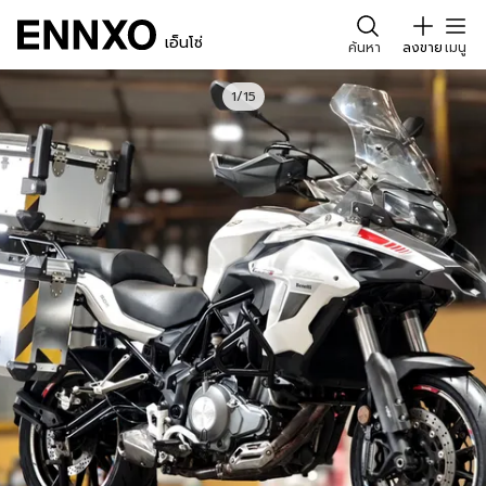
เอ็นโซ่
ค้นหา
ลงขาย
เมนู
1/15