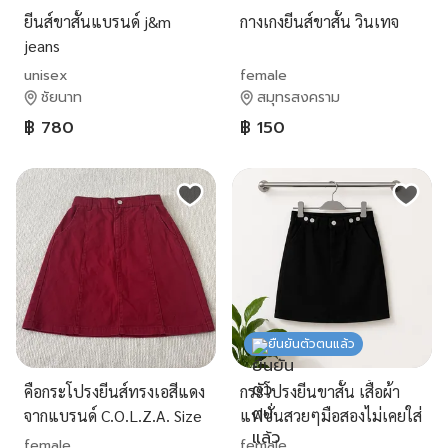
ยีนส์ขาสั้นแบรนด์ j&m
กางเกงยีนส์ขาสั้น วินเทจ
jeans
unisex
female
ชัยนาท
สมุทรสงคราม
฿ 780
฿ 150
ยืนยันตัวตนแล้ว
คือกระโปรงยีนส์ทรงเอสีแดง
กระโปรงยีนขาสั้น เสื้อผ้า
จากแบรนด์ C.O.L.Z.A. Size
แฟชั่นสวยๆมือสองไม่เคยใส่
S เอว24
female
female