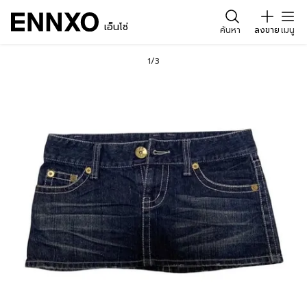
เอ็นโซ่
ค้นหา
ลงขาย
เมนู
1/3