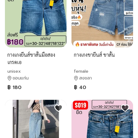
กางเกงยีนส์ขาสั้นมือสอง
กางเกงขายีนส์ ขาสั้น
เกรดเอ
unisex
female
ขอนแก่น
สงขลา
฿ 180
฿ 40