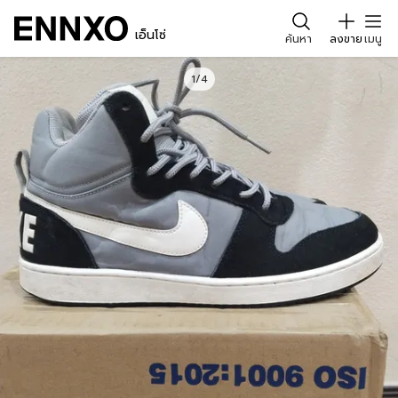
เอ็นโซ่
ค้นหา
ลงขาย
เมนู
1/4