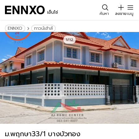
เอ็นโซ่
ค้นหา
ลงขาย
เมนู
ENNXO
ทาวน์เฮ้าส์
1/12
ม.พฤกษา33/1 บางบัวทอง