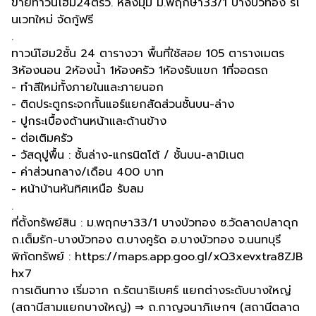
ขายทาวน์โฮม24ตรว. หลังมุม ม.พฤกษา33/1 บางบัวทอง รีโ
นเวทใหม่ จัดกู้ฟรี
.
ทาวน์โฮม2ชั้น 24 ตารางวา พื้นที่ใช้สอย 105 ตารางเมตร
3ห้องนอน 2ห้องน้ำ 1ห้องครัว 1ห้องรับแขก 1ที่จอดรถ
- ทำสีใหม่ทั้งภายในและภายนอก
- ติดประตูกระจกกั้นแอร์แยกสัดส่วนชั้นบน-ล่าง
- ปูกระเบื้องด้านหน้าและด้านข้าง
- ต่อเติมครัว
- วัสดุปูพื้น : ชั้นล่าง-แกรนิตโต้ / ชั้นบน-ลามิเนต
- ค่าส่วนกลาง/เดือน 400 บาท
- หน้าบ้านหันทิศเหนือ รับลม
.
ที่ตั้งทรัพย์สิน : ม.พฤกษา33/1 บางบัวทอง ซ.วัดลาดปลาดุก
ถ.เต็มรัก-บางบัวทอง ต.บางคูรัด อ.บางบัวทอง จ.นนทบุรี
พิกัดทรัพย์ : https://maps.app.goo.gl/xQ3xevxtra8ZJB
hx7
การเดินทาง เริ่มจาก ถ.รัตนาธิเบศร์ แยกต่างระดับบางใหญ่
(สถานีสามแยกบางใหญ่) ⇒ ถ.กาญจนาภิเษกฯ (สถานีตลาด