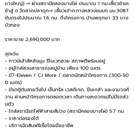
บางใหญ่) ⇒ ผ่านสถานีคลองบางไผ่ ประมาณ 1 กม.เลี้ยวซ้ายเ
ข้าสู่ ถ.วัดลาดปลาดุก⇒ เลี้ยวเข้าถ.ทางหลวงชนบท นบ.3087
ขับตรงไปประมาณ 1.6 กม. ถึงโครงการ บ้านพฤกษา 33 บาง
บัวทอง
.
ราคาขาย 2,690,000 บาท
.
จุดเด่น
- ทาวน์เฮ้าส์หลังมุม รีโนเวทสวย สภาพดีพร้อมอยู่
- อยู่ใกล้สวนสาธารณะหมู่บ้าน เพียง 100 เมตร
- มี7-Eleven / CJ More / ตลาดนัดหน้าโครงการ (300-50
0 เมตร)
- มีรถตู้ต้นสายวิ่งไป เซ็นทรัล เวสต์เกต, ปิ่นเกล้า และงามวงศ์
วาน ผ่านหน้าโครงการตลอดเวลา เดินทางสะดวกแม้ไม่มีรถส่ว
นตัว
- ใกล้สถานีรถไฟฟ้าสายสีม่วง (สถานีคลองบางไผ่) 5.7 กม.
- ราคาต่อรองได้
- บริการจัดสินฟรีเชื่อโดยมืออาชีพ
.