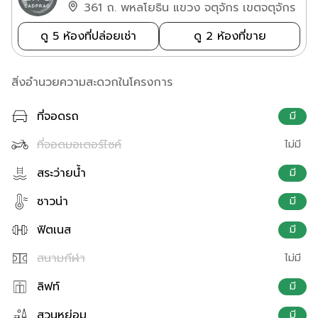
361 ถ. พหลโยธิน แขวง จตุจักร เขตจตุจักร
ดู 5 ห้องที่ปล่อยเช่า
ดู 2 ห้องที่ขาย
สิ่งอำนวยความสะดวกในโครงการ
ที่จอดรถ
มี
ที่จอดมอเตอร์ไซค์
ไม่มี
สระว่ายน้ำ
มี
ซาวน่า
มี
ฟิตเนส
มี
สนามกีฬา
ไม่มี
ลิฟท์
มี
สวนหย่อม
มี