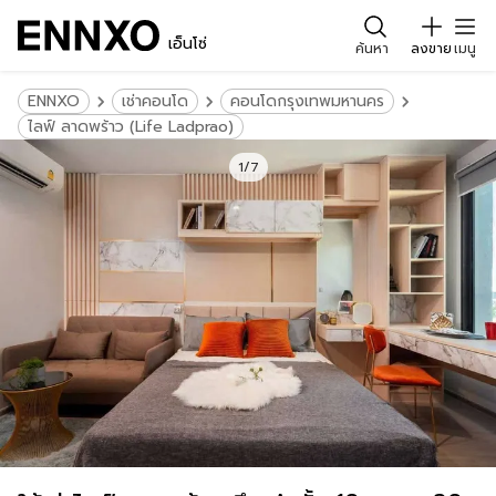
เอ็นโซ่
ค้นหา
ลงขาย
เมนู
ENNXO
เช่าคอนโด
คอนโดกรุงเทพมหานคร
ไลฟ์ ลาดพร้าว (Life Ladprao)
1/7