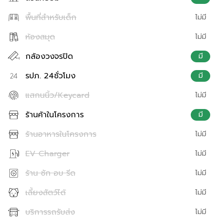
พื้นที่สำหรับเด็ก
ไม่มี
ห้องสมุด
ไม่มี
กล้องวงจรปิด
มี
รปภ. 24ชั่วโมง
มี
แสกนนิ้ว/Keycard
ไม่มี
ร้านค้าในโครงการ
มี
ร้านอาหารในโครงการ
ไม่มี
EV Charger
ไม่มี
ร้าน ซัก อบ รีด
ไม่มี
เลี้ยงสัตว์ได้
ไม่มี
บริการรถรับส่ง
ไม่มี