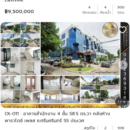
Eastville
4
4
300
฿
9,500,000
ห้องนอน
ห้องน้ำ
ตรม.
1 / 9
Ot-011 : อาคารสำนักงาน 4 ชั้น 58.5 ตร.วา หลังห้าง
พาราไดซ์ เพลส ซ.ศรีนครินทร์ 55 ประเวศ
สตูดิโอ
2
936