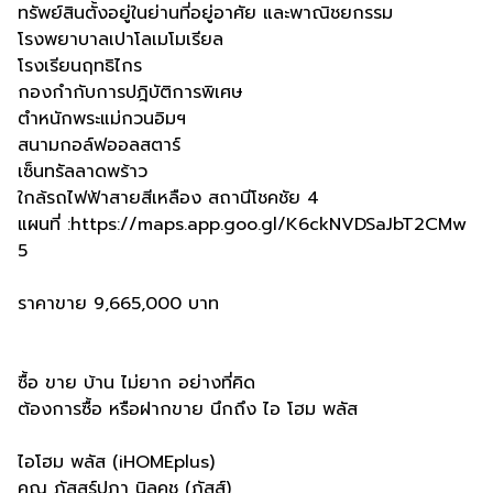
ทรัพย์สินตั้งอยู่ในย่านที่อยู่อาศัย และพาณิชยกรรม
โรงพยาบาลเปาโลเมโมเรียล
โรงเรียนฤทธิไกร
กองกำกับการปฎิบัติการพิเศษ
ตำหนักพระแม่กวนอิมฯ
สนามกอล์ฟออลสตาร์
เซ็นทรัลลาดพร้าว
ใกล้รถไฟฟ้าสายสีเหลือง สถานีโชคชัย 4
แผนที่ :https://maps.app.goo.gl/K6ckNVDSaJbT2CMw
5
ราคาขาย 9,665,000 บาท
ซื้อ ขาย บ้าน ไม่ยาก อย่างที่คิด
ต้องการซื้อ หรือฝากขาย นึกถึง ไอ โฮม พลัส
ไอโฮม พลัส (iHOMEplus)
คุณ ภัสสร์ปภา นิลคช (ภัสส์)