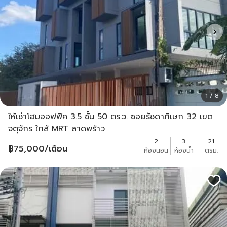
1 / 8
ให้เช่าโฮมออฟฟิศ 3.5 ชั้น 50 ตร.ว. ซอยรัชดาภิเษก 32 เขต
จตุจักร ใกล้ MRT ลาดพร้าว
2
3
21
฿
75,000
/เดือน
ห้องนอน
ห้องน้ำ
ตรม.