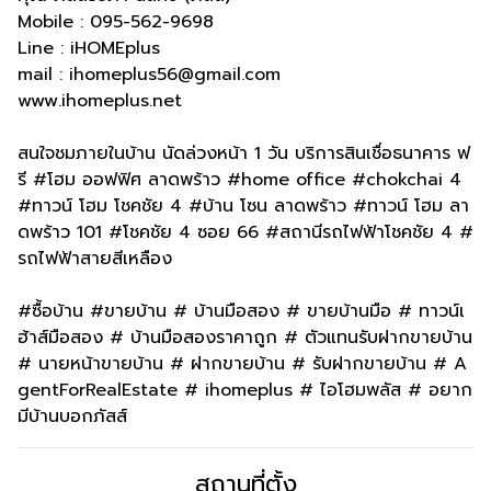
Mobile : 095-562-9698
Line : iHOMEplus
mail : ihomeplus56@gmail.com
www.ihomeplus.net
สนใจชมภายในบ้าน นัดล่วงหน้า 1 วัน บริการสินเชื่อธนาคาร ฟ
รี #โฮม ออฟฟิศ ลาดพร้าว #home office #chokchai 4
#ทาวน์ โฮม โชคชัย 4 #บ้าน โซน ลาดพร้าว #ทาวน์ โฮม ลา
ดพร้าว 101 #โชคชัย 4 ซอย 66 #สถานีรถไฟฟ้าโชคชัย 4 #
รถไฟฟ้าสายสีเหลือง
#ซื้อบ้าน #ขายบ้าน # บ้านมือสอง # ขายบ้านมือ # ทาวน์เ
ฮ้าส์มือสอง # บ้านมือสองราคาถูก # ตัวแทนรับฝากขายบ้าน
# นายหน้าขายบ้าน # ฝากขายบ้าน # รับฝากขายบ้าน # A
gentForRealEstate # ihomeplus # ไอโฮมพลัส # อยาก
มีบ้านบอกภัสส์
สถานที่ตั้ง