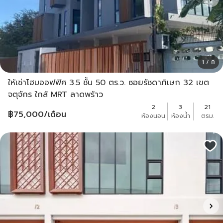
1 / 8
ให้เช่าโฮมออฟฟิศ 3.5 ชั้น 50 ตร.ว. ซอยรัชดาภิเษก 32 เขต
จตุจักร ใกล้ MRT ลาดพร้าว
2
3
21
฿
75,000
/เดือน
ห้องนอน
ห้องน้ำ
ตรม.