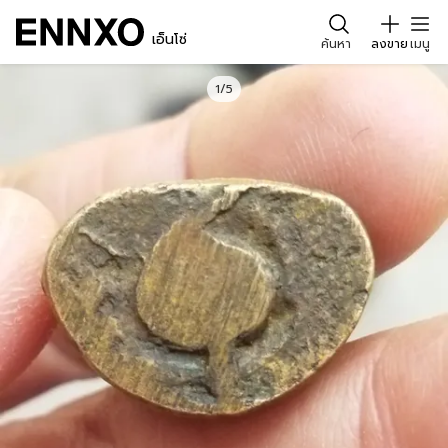
เอ็นโซ่
ค้นหา
ลงขาย
เมนู
1/5