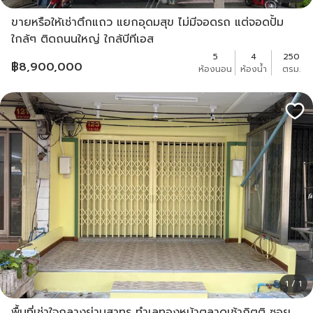
ขายหรือให้เช่าตึกแถว แยกอุดมสุข ไม่มีจอดรถ แต่จอดปั้ม
ใกล้ๆ ติดถนนใหญ่ ใกล้บีทีเอส
5
4
250
฿
8,900,000
ห้องนอน
ห้องน้ำ
ตรม.
1 / 1
พื้นที่เช่าใจกลางย่านสาทร ทำเลทองหน้าตลาดเช้ากิตติ ซอย