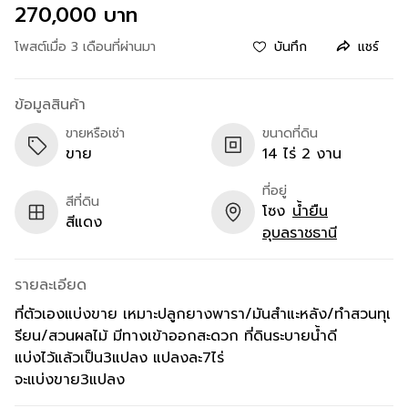
270,000 บาท
โพสต์เมื่อ 3 เดือนที่ผ่านมา
บันทึก
แชร์
ข้อมูลสินค้า
ขายหรือเช่า
ขนาดที่ดิน
ขาย
14 ไร่ 2 งาน
ที่อยู่
สีที่ดิน
โซง
น้ำยืน
สีแดง
อุบลราชธานี
รายละเอียด
ที่ตัวเองแบ่งขาย เหมาะปลูกยางพารา/มันสำแะหลัง/ทำสวนทุเ
รียน/สวนผลไม้ มีทางเข้าออกสะดวก ที่ดินระบายน้ำดี
แบ่งไว้แล้วเป็น3แปลง แปลงละ7ไร่
จะแบ่งขาย3แปลง