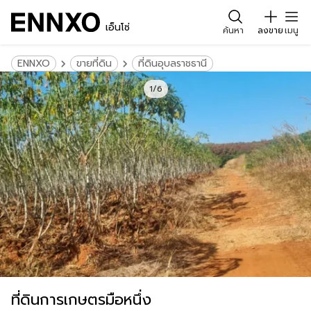
เอ็นโซ่
ค้นหา
ลงขาย
เมนู
ENNXO
ขายที่ดิน
ที่ดินอุบลราชธานี
1/6
ที่ดินการเกษตรมือหนึ่ง