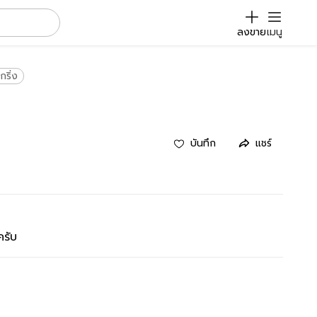
ลงขาย
เมนู
กริ่ง
บันทึก
แชร์
ครับ