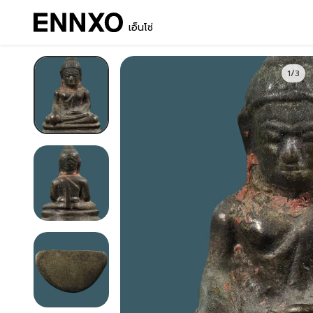
เอ็นโซ่
1/3