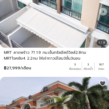
1 / 8
MRT ลาดพร้าว 71 1.9 กม.เซ็นทรัลอีสต์วิลล์2.8กม
MRTโชคชัย4 2.2กม ให้เช่าทาวน์โฮม3ชั้น3นอน
3
3
167
฿
27,999
/เดือน
ห้องนอน
ห้องน้ำ
ตรม.