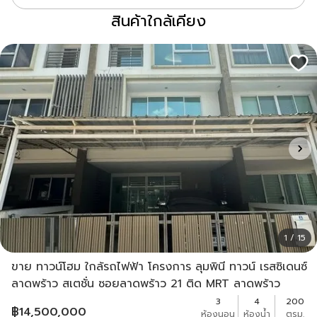
สินค้าใกล้เคียง
1 / 15
ขาย ทาวน์โฮม ใกล้รถไฟฟ้า โครงการ ลุมพินี ทาวน์ เรสซิเดนซ์
ลาดพร้าว สเตชั่น ซอยลาดพร้าว 21 ติด MRT ลาดพร้าว
Lumpini Town Residence Ladprao Station
3
4
200
฿
14,500,000
ห้องนอน
ห้องน้ำ
ตรม.