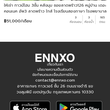
ให้เช่า ทาวน์โฮม 3ชั้น หลังมุม ซอยลาดพร้าว126 หมู่บ้าน เดอะ
คอนเนค อัพ3 ลาดพร้าว ใกล้ โรงเรียนสองภาษา โรงพยาบาล
ลาดพร้าว
3
3
165
฿
51,000
/เดือน
ห้องนอน
ห้องน้ำ
ตรม.
เกี่ยวกับเรา
นโยบายความเป็นส่วนตัว
ข้อกำหนดและเงื่อนไขการใช้งาน
contact@ennxo.com
อาคารเกษร ทาวเวอร์ ชั้น 26 ถนนราชดำริ แข
วงลุมพินี เขตปทุมวัน กรุงเทพมหานคร 10330