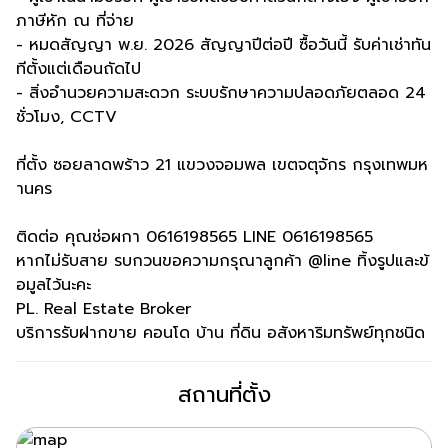
ภาษีหัก ณ ที่จ่าย
- หมดสัญญา พ.ย. 2026 สัญญาปีต่อปี ซื้อวันนี้ รับค่าเช่าทัน
ทีตั้งแต่เดือนถัดไป
- สิ่งอำนวยความสะดวก ระบบรักษาความปลอดภัยตลอด 24
ชั่วโมง, CCTV
ที่ตั้ง ซอยลาดพร้าว 21 แขวงจอมพล เขตจตุจักร กรุงเทพมห
านคร
ติดต่อ คุณช่อผกา 0616198565 LINE 0616198565
หากไม่รับสาย รบกวนขอความกรุณาลูกค้า @line ทิ้งรูปและข้
อมูลไว้นะคะ
PL. Real Estate Broker
บริการรับฝากขาย คอนโด บ้าน ที่ดิน อสังหาริมทรัพย์ทุกชนิด
สถานที่ตั้ง