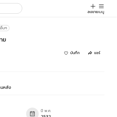
ลงขาย
เมนู
อื่นๆ
ไทย
บันทึก
แชร์
านหลัง
ปี พ.ศ.
2532