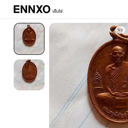
เอ็นโซ่
1/2