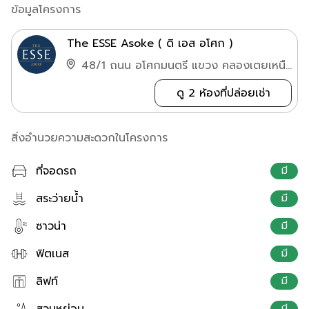
ข้อมูลโครงการ
The ESSE Asoke ( ดิ เอส อโศก )
48/1 ถนน อโศกมนตรี แขวง คลองเตยเหนือ เขต วัฒนา
ดู 2 ห้องที่ปล่อยเช่า
สิ่งอำนวยความสะดวกในโครงการ
ที่จอดรถ
มี
สระว่ายน้ำ
มี
ซาวน่า
มี
ฟิตเนส
มี
ลิฟท์
มี
สวนหย่อม
มี