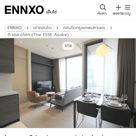
เอ็นโซ่
ค้นหา
ลงขาย
เมนู
ENNXO
เช่าคอนโด
คอนโดกรุงเทพมหานคร
ดิ เอส อโศก (The ESSE Asoke)
1/13