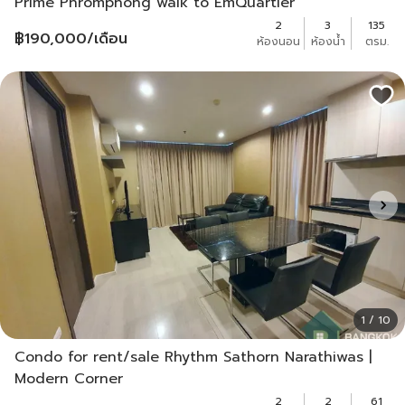
Prime Phromphong walk to EmQuartier
2
3
135
฿
190,000
/เดือน
ห้องนอน
ห้องน้ำ
ตรม.
1 / 10
Condo for rent/sale Rhythm Sathorn Narathiwas |
Modern Corner
2
2
61