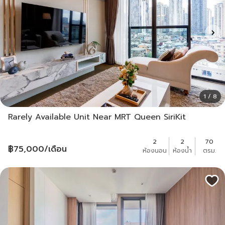
1 / 8
Rarely Available Unit Near MRT Queen SiriKit
2
2
70
฿
75,000
/เดือน
ห้องนอน
ห้องน้ำ
ตรม.