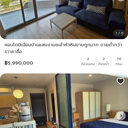
1 / 8
คอนโดมิเนียมบ้านแสนงามชะอำหัวหินขายถูกมาก ขายต่ำกว่า
ราาคาซื้อ
2
2
70
฿
5,990,000
ห้องนอน
ห้องน้ำ
ตรม.