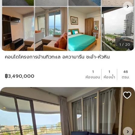
1 / 20
คอนโดโครงการบ้านทิวทะเล อความารีน ชะอำ-หัวหิน
1
1
46
฿
3,490,000
ห้องนอน
ห้องน้ำ
ตรม.