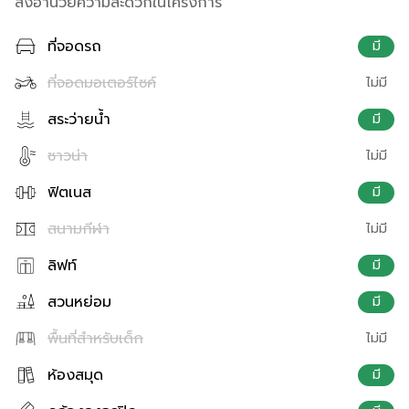
สิ่งอำนวยความสะดวกในโครงการ
ที่จอดรถ
มี
ที่จอดมอเตอร์ไซค์
ไม่มี
สระว่ายน้ำ
มี
ซาวน่า
ไม่มี
ฟิตเนส
มี
สนามกีฬา
ไม่มี
ลิฟท์
มี
สวนหย่อม
มี
พื้นที่สำหรับเด็ก
ไม่มี
ห้องสมุด
มี