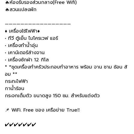
🔥ห้องรับรองส่วนกลาง(Free Wifi)
🔥สวนเเปลงผัก
—————————————————
♦️ เครื่องใช้ไฟฟ้า♦️
• ทีวี ตู้เย็น ไมโครเวฟ แอร์
• เครื่องทำน้ำอุ่น
• เคาน์เตอร์ล้างจาน
• เครื่องซักผ้า 12 กิโล
* *ชุดเครื่องทำครัวประกอบทำอาหาร พร้อม จาน ชาม ช้อน ส้
อม **
กระทะไฟฟ้า
กาน้ำร้อน
กระจกเต็มตัว ขนาดสูง 150 ซม. สำหรับแต่งตัว
📌 WiFi. Free ของ เครือข่าย True‼️
✔️✔️✔️✔️✔️✔️✔️