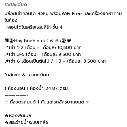
รายละเอียด
ปล่อยเช่าคอนโด หัวหิน พร้อมWiFi Free เเละเครื่องซักผ้าภาย
ในห้อง
✨คอนโดในเครือเเสนสิริ✨ชั้น 4
🏢🏖️Hay huahin เฮย์ หัวหิน🏖️🏕️
📌เช่า 1-2 เดือน = เดือนละ 10,500 บาท
📌เช่า 3-5 เดือน = เดือนละ 9,500 บาท
📌เช่า 6 เดือนเป็นต้นไป / 1 ปี = เดือนละ 8,500 บาท
ใกล้ทะเล & เขาตะเกียบ
1 ห้องนอน 1 ห้องน้ำ 24.87 ตรม.
——————-
✨ ที่จอดรถยนต์ 1 คันเเละรถจักรยานยนต์ ✨
🔥ห้องฟิตเนส
🔥สระว่ายน้ำระบบเกลือ