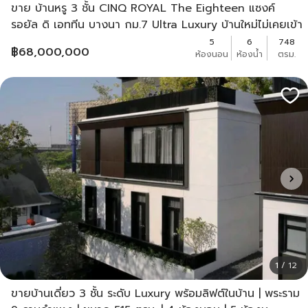
ขาย บ้านหรู 3 ชั้น CINQ ROYAL The Eighteen แซงค์
รอยัล ดิ เอททีน บางนา กม.7 Ultra Luxury บ้านใหม่ไม่เคยเข้า
อยู่ พร้อมลิฟต์ส่วนตัว
5
6
748
฿
68,000,000
ห้องนอน
ห้องน้ำ
ตรม.
1 / 12
ขายบ้านเดี่ยว 3 ชั้น ระดับ Luxury พร้อมลิฟต์ในบ้าน | พระราม