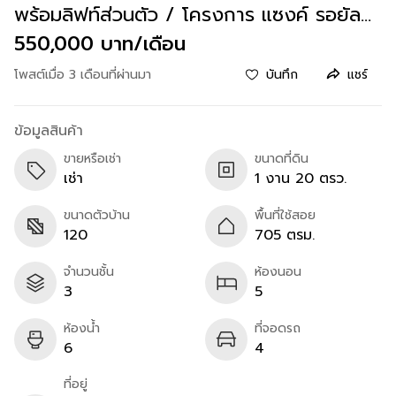
พร้อมลิฟท์ส่วนตัว / โครงการ แซงค์ รอยัล
กรุงเทพกรีฑา CINQ ROYAL Krungthep
550,000 บาท/เดือน
Kreetha
โพสต์เมื่อ 3 เดือนที่ผ่านมา
บันทึก
แชร์
ข้อมูลสินค้า
ขายหรือเช่า
ขนาดที่ดิน
เช่า
1 งาน 20 ตรว.
ขนาดตัวบ้าน
พื้นที่ใช้สอย
120
705 ตรม.
จำนวนชั้น
ห้องนอน
3
5
ห้องน้ำ
ที่จอดรถ
6
4
ที่อยู่