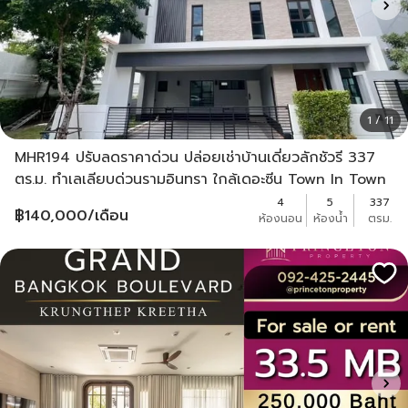
1 / 11
MHR194 ปรับลดราคาด่วน ปล่อยเช่าบ้านเดี่ยวลักชัวรี 337
ตร.ม. ทำเลเลียบด่วนรามอินทรา ใกล้เดอะซีน Town In Town
และ Central EastVille
4
5
337
฿
140,000
/เดือน
ห้องนอน
ห้องน้ำ
ตรม.