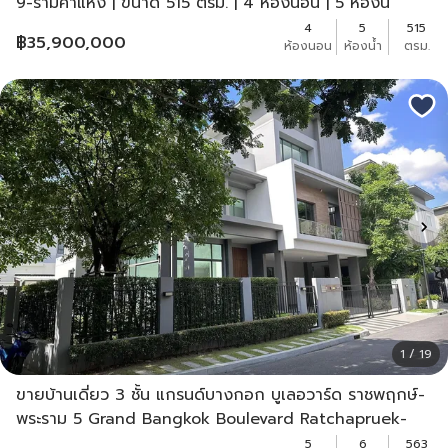
9-รามคำแหง | ขนาด 515 ตรม. | 4 ห้องนอน | 5 ห้องน
4
5
515
฿
35,900,000
ห้องนอน
ห้องน้ำ
ตรม.
1 / 19
ขายบ้านเดี่ยว 3 ชั้น แกรนด์บางกอก บูเลอวาร์ด ราชพฤกษ์-
พระราม 5 Grand Bangkok Boulevard Ratchapruek-
Rama5 ขนาดที่ดิน 124.20 ตารางวา
5
6
563