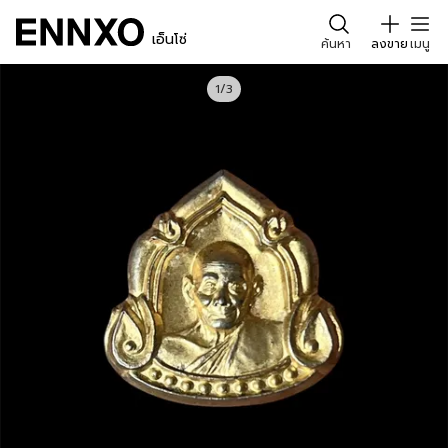
เอ็นโซ่
ค้นหา
ลงขาย
เมนู
1/3