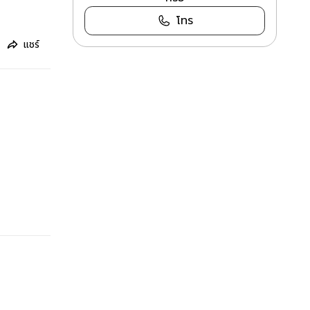
โทร
แชร์