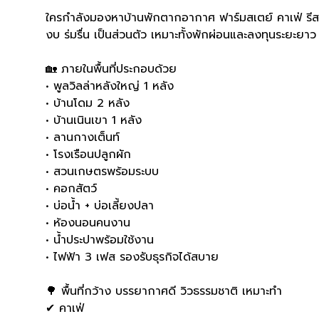
ใครกำลังมองหาบ้านพักตากอากาศ ฟาร์มสเตย์ คาเฟ่ รีสอร
งบ ร่มรื่น เป็นส่วนตัว เหมาะทั้งพักผ่อนและลงทุนระยะยาว
🏡 ภายในพื้นที่ประกอบด้วย
• พูลวิลล่าหลังใหญ่ 1 หลัง
• บ้านโดม 2 หลัง
• บ้านเนินเขา 1 หลัง
• ลานกางเต็นท์
• โรงเรือนปลูกผัก
• สวนเกษตรพร้อมระบบ
• คอกสัตว์
• บ่อน้ำ + บ่อเลี้ยงปลา
• ห้องนอนคนงาน
• น้ำประปาพร้อมใช้งาน
• ไฟฟ้า 3 เฟส รองรับธุรกิจได้สบาย
🌳 พื้นที่กว้าง บรรยากาศดี วิวธรรมชาติ เหมาะทำ
✔ คาเฟ่