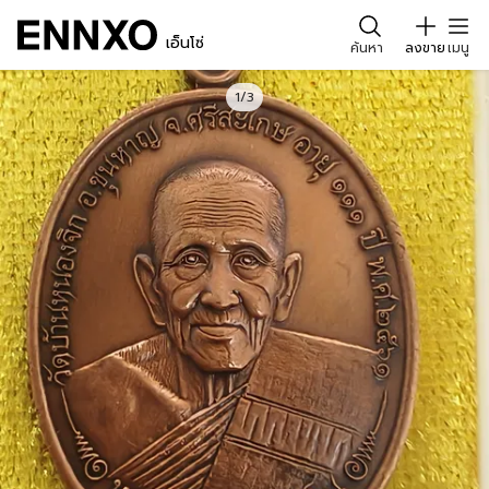
เอ็นโซ่
ค้นหา
ลงขาย
เมนู
1/3