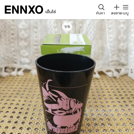
เอ็นโซ่
ค้นหา
ลงขาย
เมนู
1/6