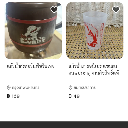
แก้วน้ำสะสมวันพีชวินเทจ
แก้วน้ำลายอนิเมะ แขนกล
คนแปรธาตุ งานลิขสิทธิ์แท้
100%
กรุงเทพมหานคร
สมุทรปราการ
฿ 169
฿ 49