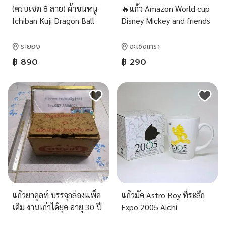
(ครบเซต 8 ลาย) ผ้าขนหนู
🔥แก้ว Amazon World cup
Ichiban Kuji Dragon Ball
Disney Mickey and friends
VS Omnibus Brave - รางวัล
ครบสี 5 ใบ
I (มือ 1)
ระยอง
ฉะเชิงเทรา
฿ 890
฿ 290
แก้วยาคูลท์ บรรจุกล่องแพ็ค
แก้วมัค Astro Boy ที่ระลึก
เดิม งานเก่าได้ยุค อายุ 30 ปี
Expo 2005 Aichi
up