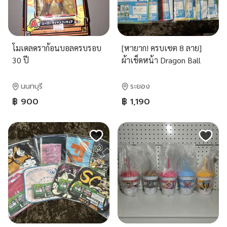
โมเดลดราก้อนบอลครบรอบ
[หายาก! ครบเซต 8 ลาย]
30 ปี
ผ้าเช็ดหน้า Dragon Ball
Ichiban Kuji: Battle on
Planet Namek (รางวัล I) -
นนทบุรี
ระยอง
มือ 1 ในซีล (มี 2 ชุด)
฿ 900
฿ 1,190