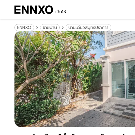
เอ็นโซ่
ENNXO
ขายบ้าน
บ้านเดี่ยวสมุทรปราการ