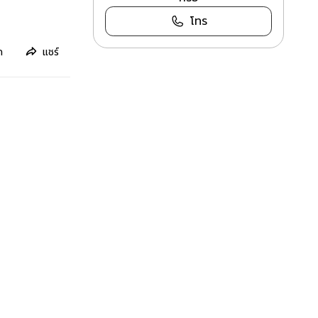
โทร
ก
แชร์