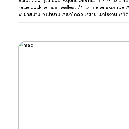
สนใจติดต่อ คุณ น้อย Agent 0891624117 // ID Lin
Face book willium wallest // ID line:wirakornp
# ขายบ้าน #เช่าบ้าน #เช่าโกดัง #ขาย เช่าโรงาน #ที่