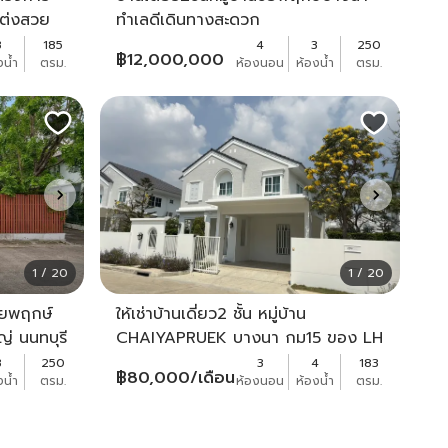
ต่งสวย
ทำเลดีเดินทางสะดวก
หนือ
3
185
4
3
250
฿
12,000,000
งน้ำ
ตรม.
ห้องนอน
ห้องน้ำ
ตรม.
1 / 20
1 / 20
ชัยพฤกษ์
ให้เช่าบ้านเดี่ยว2 ชั้น หมู่บ้าน
่ นนทบุรี
CHAIYAPRUEK บางนา กม15 ของ LH
ใกล้สุวรรณภูมิ MEGAบางนา
3
250
3
4
183
฿
80,000
/เดือน
งน้ำ
ตรม.
ห้องนอน
ห้องน้ำ
ตรม.