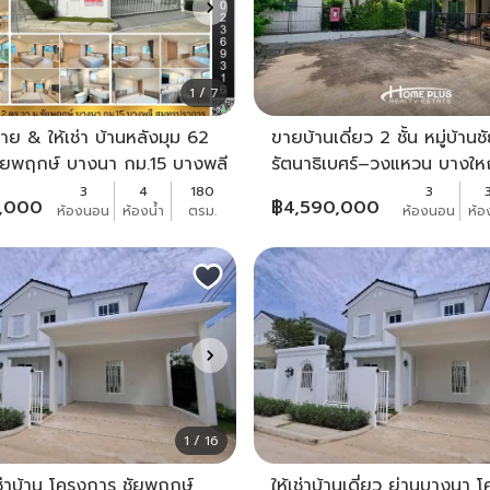
1 / 7
าย & ให้เช่า บ้านหลังมุม 62
ขายบ้านเดี่ยว 2 ชั้น หมู่บ้าน
ชัยพฤกษ์ บางนา กม.15 บางพลี
รัตนาธิเบศร์–วงแหวน บางใหญ
บ้านหลังริม พร้อมอยู่ ใกล้ร
3
4
180
3
0,000
฿
4,590,000
ห้องนอน
ห้องน้ำ
ตรม.
ห้องนอน
ห้อ
สีม่
1 / 16
ช่าบ้าน โครงการ ชัยพฤกษ์
ให้เช่าบ้านเดี่ยว ย่านบางนา 