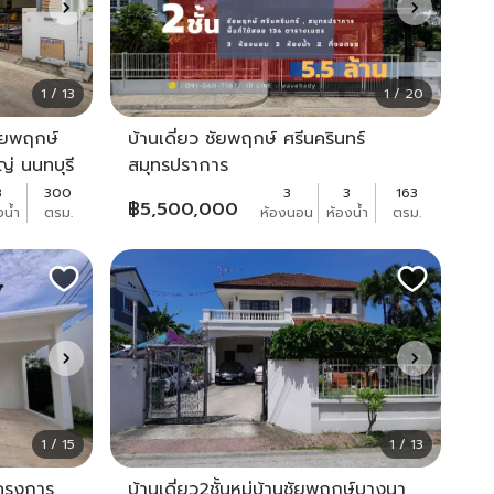
1 / 13
1 / 20
ชัยพฤกษ์
บ้านเดี่ยว ชัยพฤกษ์ ศรีนครินทร์
่ นนทบุรี
สมุทรปราการ
ถไฟฟ้าสาย
3
300
3
3
163
฿
5,500,000
งน้ำ
ตรม.
ห้องนอน
ห้องน้ำ
ตรม.
1 / 15
1 / 13
โครงการ
บ้านเดี่ยว2ชั้นหมู่บ้านชัยพฤกษ์บางนา