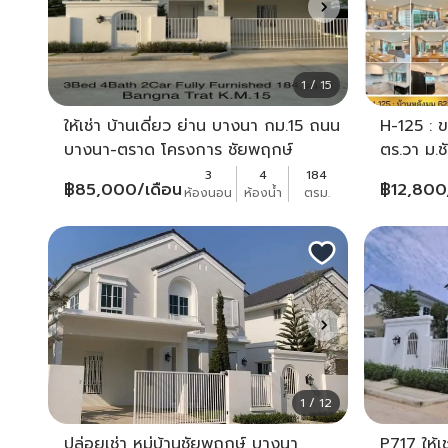
1 / 15
ให้เช่า บ้านเดี่ยว ย่าน บางนา กม.15 ถนน
H-125 : ข
บางนา-ตราด โครงการ ชัยพฤกษ์
ตร.วา ม.
ตกแต่งสวยพร้อมอยู่อาศัย ขนาด 3ห้อง
3
4
184
฿
85,000
/เดือน
฿
12,80
ห้องนอน
ห้องน้ำ
ตรม.
นอน 4ห้องน้ำ
1 / 12
ปล่อยเช่ๅ หมู่บ้านชัยพฤกษ์ บางนา
P717 ให้เ