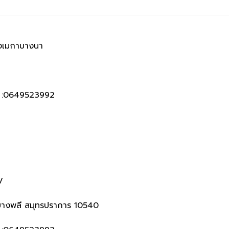
ังเมกาบางนา
e :0649523992
V
อบางพลี สมุทรปราการ 10540