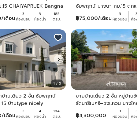
ม.15 CHAIYAPRUEK Bangna
ชัยพฤกษ์ บางนา กม.15 ตกแ
แต่งสวยพร้อมเข้าอยู่
พร้อมเข้าอยู่ หน้าบ้านหันทิศเ
3
3
185
3
0
/เดือน
฿
75,000
/เดือน
ห้องนอน
ห้องน้ำ
ตรม.
ห้องนอน
ห้อ
1 / 5
าบ้านเดี่ยว 2 ชั้น ชัยพฤกษ์
ขายบ้านเดี่ยว 2 ชั้น หมู่บ้าน
15 บ้านtype nicely
รัตนาธิเบศร์–วงแหวน บางใหญ
3
4
184
3
0
/เดือน
฿
4,300,000
ห้องนอน
ห้องน้ำ
ตรม.
ห้องนอน
ห้อ