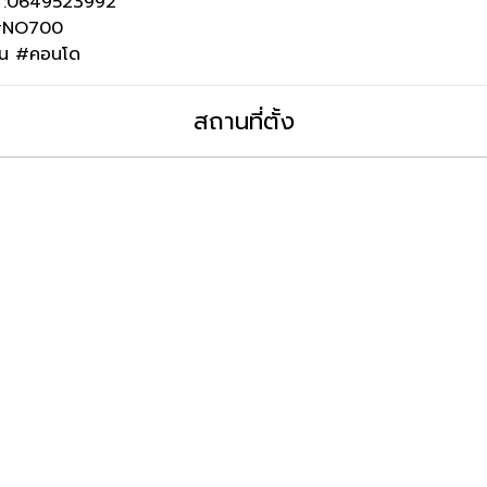
e :0649523992
e #NO700
ดิน #คอนโด
สถานที่ตั้ง