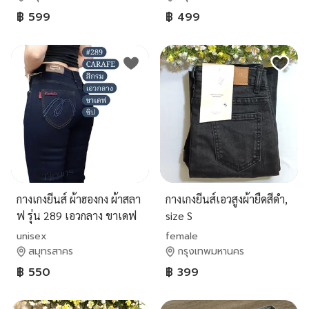
฿ 599
฿ 499
กางเกงยีนส์ ผ้าฮองกง ผ้าสลา
กางเกงยีนส์เอวสูงผ้ายืดสีดำ,
ฟ รุ่น 289 เอวกลาง ขาเดฟ
size S
ผ้ายืด ใส่สบาย สีไม่ตก
unisex
female
สมุทรสาคร
กรุงเทพมหานคร
฿ 550
฿ 399