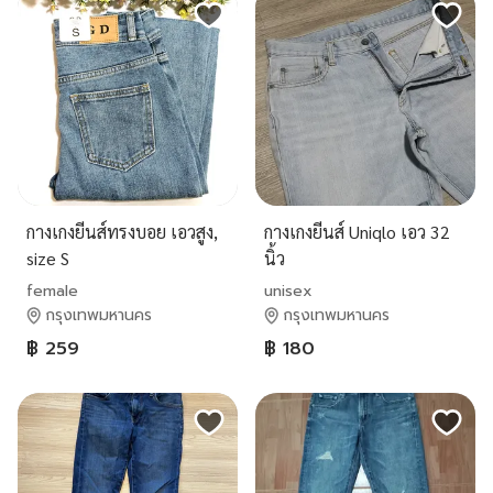
กางเกงยีนส์ทรงบอย เอวสูง,
กางเกงยีนส์​ Uniqlo​ เอว​ 32​
size S
นิ้ว
female
unisex
กรุงเทพมหานคร
กรุงเทพมหานคร
฿ 259
฿ 180