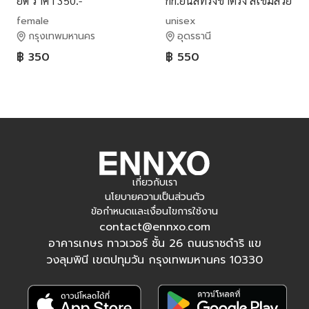
ยืด ราคา 350.-
กก.ยีนส์ทรงขาตรง สีเข้มสวย
ผ้าผสม ใส่สบาย สภาพดีมาก
female
unisex
เหมือนไม่ผ่านการใช้งาน
กรุงเทพมหานคร
อุดรธานี
฿ 350
฿ 550
เกี่ยวกับเรา
นโยบายความเป็นส่วนตัว
ข้อกำหนดและเงื่อนไขการใช้งาน
contact@ennxo.com
อาคารเกษร ทาวเวอร์ ชั้น 26 ถนนราชดำริ แข
วงลุมพินี เขตปทุมวัน กรุงเทพมหานคร 10330