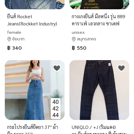
ยีนส์ Rocket
กางเกงยีนส์ มือหนึ่ง รุ่น 889
Jeans(Rockket lndustry)
คาราเฟ่ เอวกลาง ขาเดฟ
สีดำ
female
unisex
ชัยนาท
สมุทรสาคร
฿ 340
฿ 550
กระโปรงยีนส์ยืดยา 37" ผ้า
UNIQLO / +J (ริมแดง)