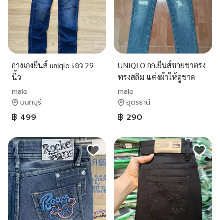
กางเกงยีนส์ uniqlo เอว 29
UNIQLO กก.ยีนส์ชายขาตรง
นิ้ว
ทรงสลิม แต่งผ้าให้ดูขาด
เซอๆจากโรงงาน ผ้าคอต
male
male
ต้อนผสม ยืดหยุ่น สภาพดี
นนทบุรี
อุดรธานี
฿ 499
฿ 290