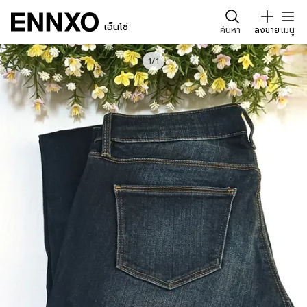
เอ็นโซ่
ค้นหา
ลงขาย
เมนู
1/1