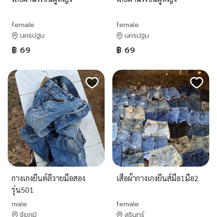
female
female
นครปฐม
นครปฐม
฿ 69
฿ 69
กางเกงยีนต์ลีวายมือสอง
เสื้อผ้ากางเกงยีนส์มือ1มือ2
รุ่น501
male
female
ชัยภูมิ
สุรินทร์