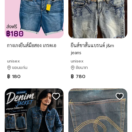
กางเกงยีนส์มือสอง เกรดเอ
ยีนส์ขาสั้นแบรนด์ j&m
jeans
unisex
unisex
ขอนแก่น
ชัยนาท
฿ 180
฿ 780