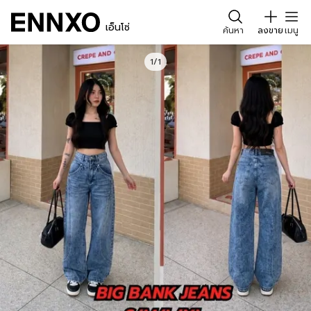
เอ็นโซ่
ค้นหา
ลงขาย
เมนู
1/1