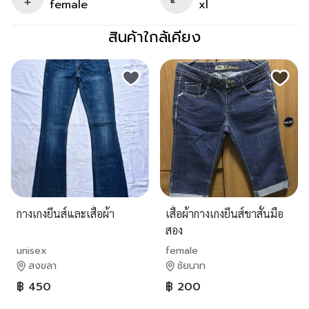
female
xl
สินค้าใกล้เคียง
กางเกงยีนส์และเสื้อผ้า
เสื้อผ้ากางเกงยีนส์ขาสั้นมือ
สอง
unisex
female
สงขลา
ชัยนาท
฿ 450
฿ 200