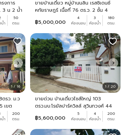
โครงการ
ขายบ้านเดี่ยว หมู่บ้านนลิน เรสซิเดนซ์
. 3 น 2 น้ำ
หทัยราษฎร์ เนื้อที่ 76 ตร.ว. 2 ชั้น 4
ท ราคาดี
นอน 3 น้ำ
2
50
4
3
180
฿
5,000,000
งน้ำ
ตรม.
ห้องนอน
ห้องน้ำ
ตรม.
1 / 16
1 / 20
5.8ตรว. ม.ว
ขายด่วน บ้านเดี่ยวไซส์ใหญ่ 103
ล5 เขต
ตรว.มบ.โรยัลปาร์ควิลล์ สุวินทวงศ์ 44
หลังใหญ
พร้อมอยู่ ติดถนนใหญ่
3
200
5
4
200
฿
5,600,000
งน้ำ
ตรม.
ห้องนอน
ห้องน้ำ
ตรม.