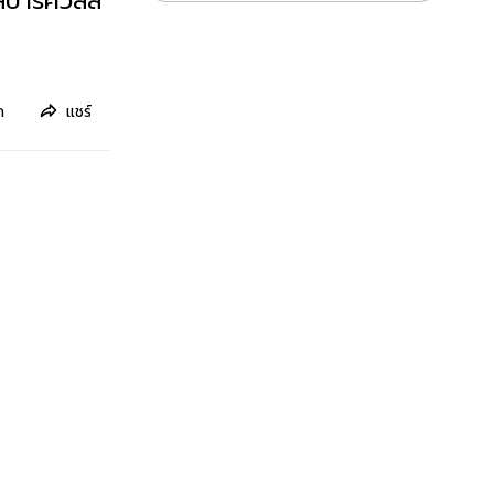
ปาร์ควิลล์
ก
แชร์