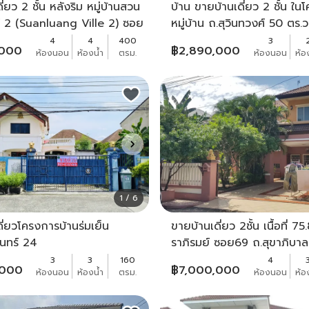
่ยว 2 ชั้น หลังริม หมู่บ้านสวน
บ้าน ขายบ้านเดี่ยว 2 ชั้น ใน
์ 2 (Suanluang Ville 2) ซอย
หมู่บ้าน ถ.สุวินทวงศ์ 50 ตร.ว
กียรติ ร.9 ซอย 28 ประเวศ
2 จอดรถ ราคา 2.89 ล้านบา
4
4
400
3
,000
฿
2,890,000
ห้องนอน
ห้องน้ำ
ตรม.
ห้องนอน
ห้อ
เยี่ยม เป็น
1 / 6
ี่ยวโครงการบ้านร่มเย็น
ขายบ้านเดี่ยว 2ชั้น เนื้อที่ 7
รนทร์ 24
ราภิรมย์ ซอย69 ถ.สุขาภิบา
สายไหม กรุงเทพ บ้านเดี่ยว
3
3
160
4
,000
฿
7,000,000
ห้องนอน
ห้องน้ำ
ตรม.
ห้องนอน
ห้อ