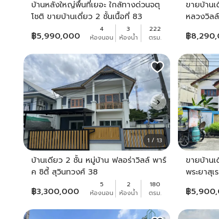
บ้านหลังใหญ่พื้นที่เยอะ ใกล้ทางด่วนจตุ
ขายบ้านเดี
โชติ ขายบ้านเดี่ยว 2 ชั้นเนื้อที่ 83
หลวงวิลล
ตรว.หมู่บ้านเดอะสวีทการ์เด้นวิลล์2
เฉลิมพระเ
4
3
222
฿
5,990,000
฿
8,290
ห้องนอน
ห้องน้ำ
ตรม.
4ห้องนอน 4ห้องน้ำ เขตคลองสามวา
กรุงเทพฯ
กรุงเทพ
1 / 13
บ้านเดียว 2 ชั้น หมู่บ้าน ฟลอร่าวิลล์ พาร์
ขายบ้านเด
ค ซิตี้ สุวินทวงศ์ 38
พระยาสุเ
5
2
180
฿
3,300,000
฿
5,900
ห้องนอน
ห้องน้ำ
ตรม.