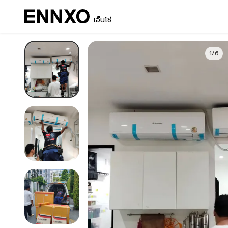
เอ็นโซ่
1/6