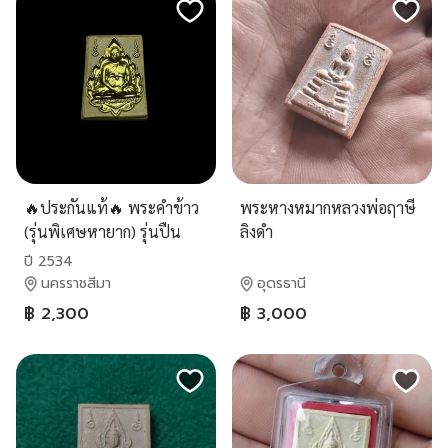
🔥ประกันแท้🔥 พระคำข้าว
พระหางหมากหลวงพ่อฤาษี
(รุ่นพิเศษหายาก) รุ่นปืน
ลิงดำ
แตก ปี34 ปิดทองเร่งโชค
ปี 2534
ลาภ (แท้ทันหลวงพ่อ)
นครราชสีมา
อุดรธานี
฿ 2,300
฿ 3,000