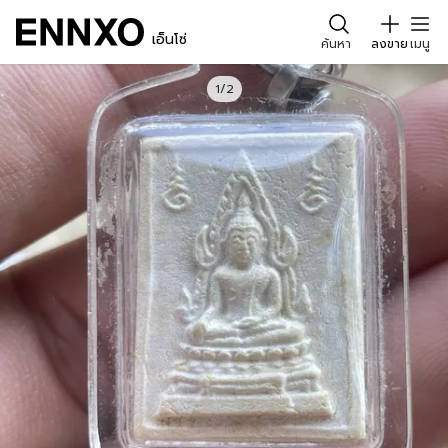
เอ็นโซ่
ค้นหา
ลงขาย
เมนู
1/2