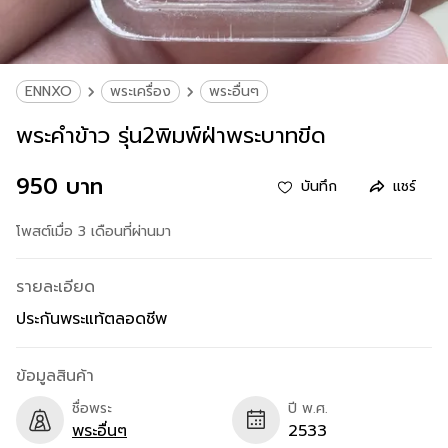
ENNXO
พระเครื่อง
พระอื่นๆ
พระคำข้าว รุ่น2พิมพ์ฝ่าพระบาทขีด
950 บาท
บันทึก
แชร์
โพสต์เมื่อ 3 เดือนที่ผ่านมา
รายละเอียด
ประกันพระแท้ตลอดชีพ
ข้อมูลสินค้า
ชื่อพระ
ปี พ.ศ.
พระอื่นๆ
2533