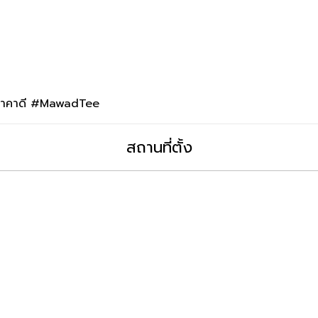
นราคาดี #MawadTee
สถานที่ตั้ง