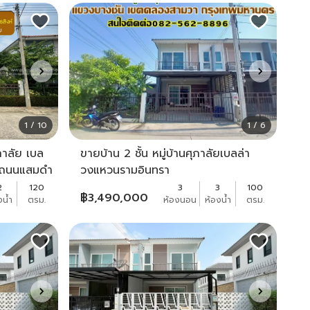
1 / 10
1 / 6
ภาลัย เบล
ขายบ้าน 2 ชั้น หมู่บ้านศุภาลัยเบลล่า
์ ถนนแสมดำ
วงแหวนรามอินทรา
ล้านบาท
2
120
3
3
100
฿
3,490,000
งน้ำ
ตรม.
ห้องนอน
ห้องน้ำ
ตรม.
รัลมหาชัย