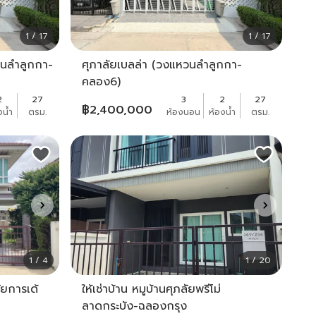
1 / 17
1 / 17
หวนลำลูกกา-
ศุภาลัยเบลล่า (วงแหวนลำลูกกา-
คลอง6)
2
27
3
2
27
฿
2,400,000
งน้ำ
ตรม.
ห้องนอน
ห้องน้ำ
ตรม.
1 / 4
1 / 20
ัยการเด้
ให้เช่าบ้าน หมูบ้านศุภลัยพรีโม่
ลาดกระบัง-ฉลองกรุง