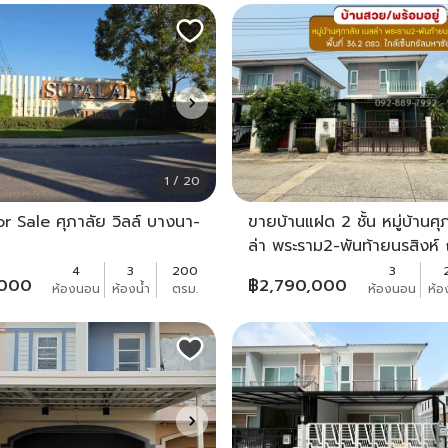
1 / 20
r Sale ศุภาลัย วิลล์ บางนา-
ขายบ้านแฝด 2 ชั้น หมู่บ้านศุ
ล่า พระราม2-พันท้ายนรสิงห
พื้นที่ 36.2 ตรว. ขาย 2.79 
4
3
200
3
,000
฿
2,790,000
ห้องนอน
ห้องน้ำ
ตรม.
ห้องนอน
ห้อ
สภาพสวยพร้อมอยู่ ใกล้เซ็นท