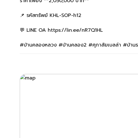
ราคาเพียง **2,050,000 บาท**
📌 รหัสทรัพย์ KHL-SOP-h12
💬 LINE OA https://lin.ee/nR7Q1HL
#บ้านคลองหลวง #บ้านคลอง2 #ศุภาลัยเบลล่า #บ้า