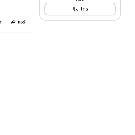
โทร
ก
แชร์