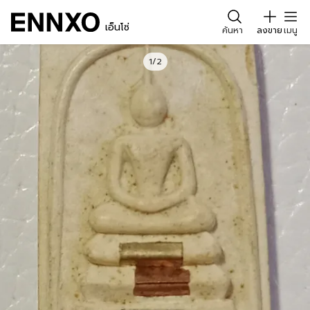
เอ็นโซ่
ค้นหา
ลงขาย
เมนู
1/2