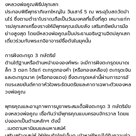
งหลวงพ่อคูณพิธีปลุกเสก:
ประกอบพิธีพุทธาภิเษกใหญ่ใน วันเสาร์ 5 ณ พระอุโบสถวัดบ้า
นไร่ ซึ่งตามตำราโบราณถือเป็นวันมงคลที่แข็งที่สุด เหมาะแก่ก
ารปลุกเสกเครื่องรางให้มีพุทธคุณเข้มขลัง เสริมทรัพย์บารมีอ
ย่างสูงสุด โดยมีหลวงพ่อคูณเป็นประธานอธิษฐานจิตปลุกเสก
เดี่ยวร่วมกับพระเกจิอาจารย์ชื่อดังในยุคนั้น
การฝังตะกรุด 3 กษัตริย์
ด้านใต้ฐานหรือด้านหน้าขององค์พระ จะมีการฝังตะกรุดขนาดเ
ล็ก 3 ดอก ได้แก่ ตะกรุดทองคำ (หรือทองเหลือง) ตะกรุดเงิน
และตะกรุดนาค (หรือทองแดง) ซึ่งตะกรุดเหล่านี้ผ่านการจารอั
กขระเลขยันต์คาถาหัวใจพระรัตนตรัยและคาถาเฉพาะตัวของหล
วงพ่อคูณ
พุทธคุณและอานุภาพการบูชาพระสมเด็จฝังตะกรุด 3 กษัตริย์ข
องหลวงพ่อคูณ เชื่อกันว่ามีพุทธคุณแบบครอบจักรวาล โดยแ
บ่งออกเป็นด้านหลักๆ ดังนี้
...เมตตามหานิยมและมหาเสน่ห์
เสริมสร้างเสน่ห์ ให้ผู้คนรักใคร่เอ็นดู เข้าหาผู้ใหญ่ได้รับความช่ว