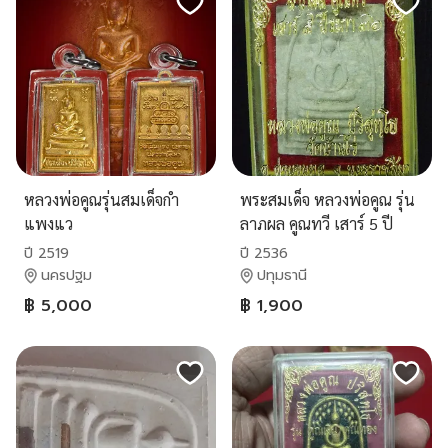
หลวงพ่อคูณรุ่นสมเด็จกำ
พระสมเด็จ หลวงพ่อคูณ รุ่น
แพงแว
ลาภผล คูณทวี เสาร์ 5 ปี
2536 ( L 7- 123 )
ปี 2519
ปี 2536
นครปฐม
ปทุมธานี
฿ 5,000
฿ 1,900