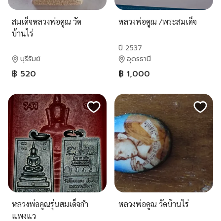
สมเด็จหลวงพ่อคูณ วัด
หลวงพ่อคูณ /พระสมเด็จ
บ้านไร่
ปี 2537
บุรีรัมย์
อุดรธานี
฿ 520
฿ 1,000
หลวงพ่อคูณรุ่นสมเด็จกำ
หลวงพ่อคูณ วัดบ้านไร่
แพงแว