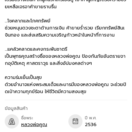
ยเหลือเจรจาค้าขายราบรื่น
...โชคลาภและโภคทรัพย์
ช่วยหนุนดวงชะตาด้านการเงิน ค้าขายร่ำรวย เรียกทรัพย์สินเ
งินทอง และส่งเสริมความเจริญก้าวหน้าในหน้าที่การงาน
...แคล้วคลาดและคงกระพันชาตรี
เป็นพุทธคุณสร้างชื่อของหลวงพ่อคูณ ป้องกันภัยอันตรายจา
กอุบัติเหตุ ศาสตราวุธ และสิ่งอัปมงคลต่างๆ
ความร่มเย็นเป็นสุข
ด้วยอำนาจแห่งพระสมเด็จและบารมีของหลวงพ่อคูณ จะช่วยปั
ดเป่าความทุกข์ร้อน ให้ชีวิตมีความสงบสุข
ข้อมูลสินค้า
ชื่อพระ
ปี พ.ศ.
หลวงพ่อคูณ
2536