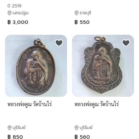
ปี 2519
นครปฐม
ราชบุรี
฿ 3,000
฿ 550
หลวงพ่อคูณ วัดบ้านไร่
หลวงพ่อคูณ วัดบ้านไร่
บุรีรัมย์
บุรีรัมย์
฿ 850
฿ 560