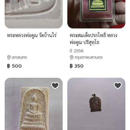
พระหลวงพ่อคูณ วัดบ้านไร่
พระสมเด็จปรกโพธิ์ หลวง
พ่อคูณ ปริสุทฺโธ
ปี 2556
สกลนคร
กรุงเทพมหานคร
฿ 500
฿ 350