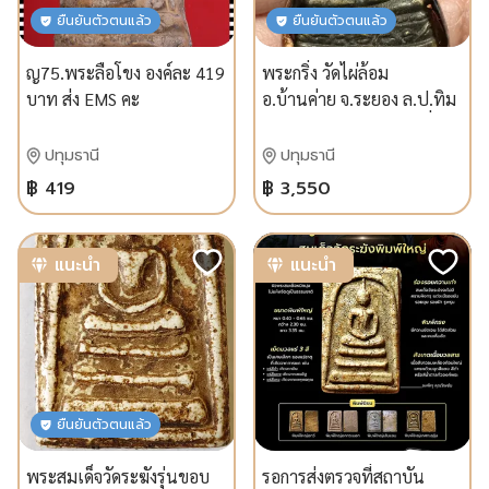
ยืนยันตัวตนแล้ว
ยืนยันตัวตนแล้ว
ญ75.พระลือโขง องค์ละ 419
พระกริ่ง วัดไผ่ล้อม
บาท ส่ง EMS คะ
อ.บ้านค่าย จ.ระยอง ล.ป.ทิม
วัดระหารไร่เสก พร้อมเลี่ยม
โบราณพร้อมเลี่ยมโบราณ
ปทุมธานี
ปทุมธานี
เดิม
฿ 419
฿ 3,550
แนะนำ
แนะนำ
ยืนยันตัวตนแล้ว
พระสมเด็จวัดระฆังรุ่นขอบ
รอการส่งตรวจที่สถาบัน