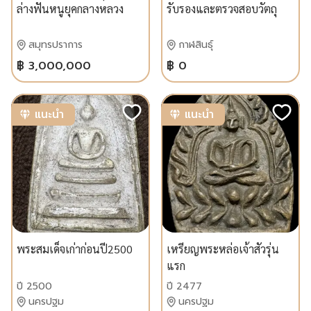
ล่างฟันหนูยุคกลางหลวง
รับรองและตรวจสอบวัตถุ
วิจิตรนฤมล
มงคลประเภทไทย
สมุทรปราการ
กาฬสินธุ์
฿ 3,000,000
฿ 0
แนะนำ
แนะนำ
พระสมเด็จเก่าก่อนปี2500
เหรียญพระหล่อเจ้าสัวรุ่น
แรก
ปี 2500
ปี 2477
นครปฐม
นครปฐม