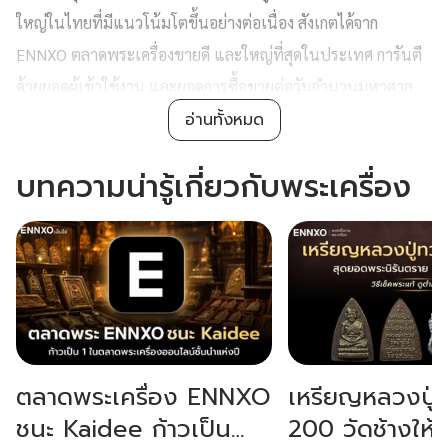
ใหญ่ในไทยที่มีแนวโน้มโตขึ้นอย่างต่อเนื่อง สังเกตได้จาก
ENNXO ตลาดพระเครื่องขายดี และใหญ่ที่สุดในประเทศ การันตี
ด้วยยอดผู้เข้าใช้งาน และยอดการซื้อขายต่อวันจำนวนมหาศาล
อ่านทั้งหมด
แล้วพระเครื่องเกิดขึ้นได้อย่างไร ทำไมพระเครื่องขายดี และได้
รับความนิยมมาก? โดยการเกิดขึ้นของพระเครื่องนั้นมีมายาวนาน
บทความน่ารู้เกี่ยวกับพระเครื่อง
เริ่มต้นมาจากการทำพระพิมพ์ ซึ่งเป็นพระพุทธรูปที่มีขนาดเล็ก
ประกอบกับได้รับอิทธิพลเรื่องศาสนาและความเชื่อที่มีการบูชา
เครื่องรางของขลังเข้ามา ทำให้เกิดวิวัฒนาการกลายเป็นพระ
เครื่องในปัจจุบัน
ปัจจัยสำคัญที่ทำให้พระเครื่องขายดีและได้รับความนิยมจากคน
ทุกเพศทุกวัย มาจากคุณค่าทางพุทธศิลป์ที่งดงามตามแต่ละยุค
ตลาดพระเครื่อง ENNXO
เหรียญหลวงปู่
สมัย, กระแสความศรัทธาในพุทธคุณโดดเด่นครอบจักรวาล ไม่ว่า
ชนะ Kaidee ก้าวเป็น
200 วัดช้างให้ 
จะเป็นเรื่องโชคลาภ แคล้วคลาดปลอดภัย ตลอดจนเรื่องธุรกิจ และ