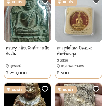
แนะนำ
แนะนำ
พระกรุนาน้อยพิมพ์กลางเนื้อ
หลวงพ่อโสธร ปี๒๕๓๙
ชินเงิน
พิมพิ์ย้อนยุค
ปี 2539
อุดรธานี
กรุงเทพมหานคร
฿ 250,000
฿ 500
แนะนำ
แนะนำ