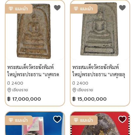
แนะนำ
แนะนำ
พระสมเด็จวัดระฆังพิมพ์
พระสมเด็จวัดระฆังพิมพ์
ใหญ่พระประธาน "เกศจรด
ใหญ่พระประธาน "เกศทะลุ
ซุ้ม" ปี 2400-2408 เนื้อปูน
ซุ้ม" (ปี 2400-2408) เนื้อปูน
ปี 2400
ปี 2400
เปลือกหอยเก่าแห้งจัดผล
เปลือกหอยเก่าถึงยุคพร้อม
เชียงราย
เชียงราย
ตรวจ $CaCO_3$ บริสุทธิ์ถึง
ใบรับรองผลตรวจทาง
฿ 17,000,000
฿ 15,000,000
99.99%!
วิทยาศาสตร์
แนะนำ
แนะนำ