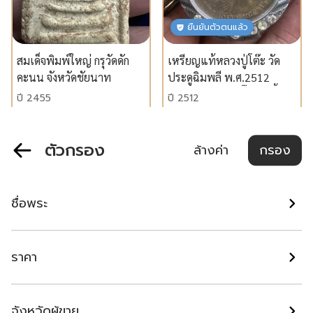
ยืนยันตัวตนแล้ว
สมเด็จพิมพ์ใหญ่ กรุวัดดัก
เหรียญแท้หลวงปู่โต๊ะ วัด
คะนน จังหวัดชัยนาท
ประดูฉิมพลี พ.ศ.2512
บล็อก 1 หลัง 1 (จิ๊กโก๋) เนื้อ
ปี 2455
ปี 2512
นวโลหะกะไหล่ทองยอดนิยม
ขอนแก่น
พระนครศรีอยุธยา
฿ 1,800,000
฿ 65,000
ตัวกรอง
ล้างค่า
กรอง
แนะนำ
แนะนำ
ชื่อพระ
ราคา
จังหวัดผู้ขาย