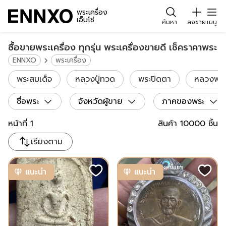
พระเครื่อง
เอ็นโซ่
ค้นหา
ลงขาย
เมนู
ซื้อขายพระเครื่อง ทุกรุ่น พระเครื่องขายดี เช็คราคาพระ
ENNXO
พระเครื่อง
พระสมเด็จ
หลวงปู่ทวด
พระปิดตา
หลวงพ่อเ
ชื่อพระ
จังหวัดผู้ขาย
ภาคของพระ
หน้าที่
1
สินค้า
10000
ชิ้น
เรียงตาม
แนะนำ
แนะนำ