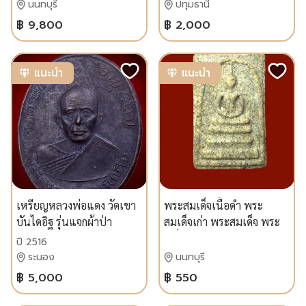
ธรรมศาลา หลังพอกผงฝั่ง
นนทบุรี
ปทุมธานี
ตะกรุดทองคำ
฿ 9,800
฿ 2,000
แนะนำ
แนะนำ
เหรียญหลวงพ่อแดง วัดเขา
พระสมเด็จเนื้อดำ พระ
บันไดอิฐ รุ่นแจกผ้าป่า
สมเด็จเก่า พระสมเด็จ พระ
ปี2516 บล็อกหางกระรอก
เครื่อง
ปี 2516
นิยมที่สุด รับประกันพระแท้
ระนอง
นนทบุรี
ผิวเดิมครับ
฿ 5,000
฿ 550