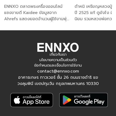
อันดับ 1 ตลาดชั้นนำ
ทุกพิมพ์นิยม
ยังรวมไปถึงความเคารพต่อพระเกจิอาจารย์ในแต่ละท่าน ทำให้
ENNXO ตลาดพระเครื่องออนไลน์
ตำหนิ เหรียญหลวงปู่ท
ตลาดพระเครื่องยังคงคึกคักและขยายตัวอย่างไม่มีที่สิ้นสุด
แซงขายดี Kaidee ข้อมูลจาก
ปี 2525 แท้ ดูยังไง มีกี
Ahrefs แสดงยอดจำนวนผู้ใช้งานพุ่ง
นิยม รวมหลวงพ่อทวด เ
พระเครื่องขายดีมีกี่ประเภท กี่เนื้อ? ดูพระ
กว่าหมื่นรายทะลุแสนต่อวัน ดูพระ
จืด ร.ศ. 200 เหรียญกล
เครื่อง ยอดนิยมขายดีที่เอ็นโซ่ ครบใน
เล็ก เหรียญราคาล่าสุด 
เครื่องก่อนซื้อขายกับ ENNXO
ที่เดียว
สำหรับเหล่านักสะสมหรือใครที่อยากเริ่มซื้อขายพระในตลาด
เกี่ยวกับเรา
พระเครื่องออนไลน์ เอ็นโซ่มีข้อมูลเบื้องต้นเกี่ยวกับวิธีดูพระเครื่อง
นโยบายความเป็นส่วนตัว
ขายดีที่นิยมซื้อหากันในตลาดโดยแบ่งเป็นประเภทพระเครื่อง
ข้อกำหนดและเงื่อนไขการใช้งาน
contact@ennxo.com
และประเภทเนื้อพระ มีดังนี้
อาคารเกษร ทาวเวอร์ ชั้น 26 ถนนราชดำริ แข
วงลุมพินี เขตปทุมวัน กรุงเทพมหานคร 10330
ประเภทพระเครื่องขายดี นิยมเช่าหาสูง
ประเภทของพระเครื่องขายดีในปัจจุบันสามารถแบ่งออกเป็น 2
ประเภทใหญ่ๆ ด้วยกัน ดังนี้
1.พระกรุ
เป็นพระเครื่องที่ถูกสร้างขึ้นมาตั้งแต่ในอดีตที่มี