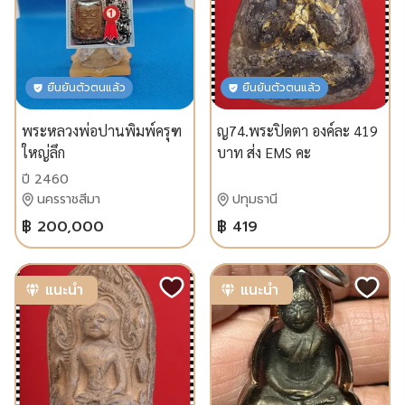
ยืนยันตัวตนแล้ว
ยืนยันตัวตนแล้ว
พระหลวงพ่อ​ปาน​พิมพ์​ครุฑ​
ญ74.พระปิดตา องค์ละ 419
ใหญ่​ลึก​
บาท ส่ง EMS คะ
ปี 2460
นครราชสีมา
ปทุมธานี
฿ 200,000
฿ 419
แนะนำ
แนะนำ