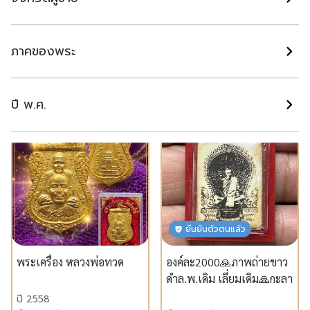
เหรียญหลวงพ่อทวด รุ่น
เหรียญเสมาพุฒซ้อน หลวง
เสาร์ ๕ มหามงคล ๑๐๐ ปี
ปู่ทวด รุ่นเลื่อนสมณศักดิ์ ๖๗
พระครูวิสัยโสภณ (ทิม) เนื้อ
เนื้อ ชุบ 3K สวยงาม เลขโคต
ปี 2555
ปี 2567
ภาคของพระ
นวโลหะ หน้ากากเงิน
11
นนทบุรี
นนทบุรี
หมายเลขโค้ด ๑๙๒๑
฿ 9,000
฿ 4,900
ปี พ.ศ.
แนะนำ
แนะนำ
ยืนยันตัวตนแล้ว
พระเครื่อง หลวงพ่อทวด
องค์ละ2000🙏ภาพถ่ายขาว
ดำล.พ.เดิม เลี่ยมเดิม🙏กะลา
ตาเดียวหลวงพ่อน้อยวัด
ปี 2558